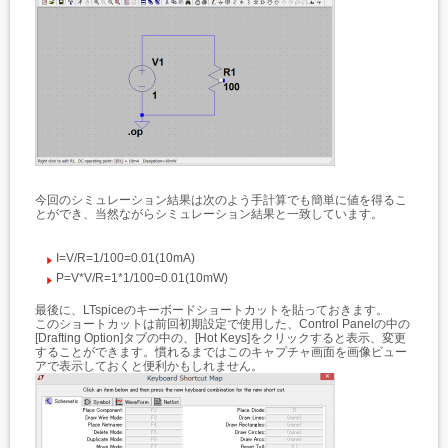
今回のシミュレーション結果は次のよう手計算でも簡単に値を得るこ
とができ、当然ながらシミュレーション結果と一致しています。
I=V/R=1/100=0.01(10mA)
P=V*V/R=1*1/100=0.01(10mW)
最後に、LTspiceのキーボードショートカットを貼っておきます。
このショートカットは前回初期設定で使用した、Control Panelの中の
[Drafting Option]タブの中の、[Hot Keys]をクリックすると表示、変更
することができます。慣れるまではこのキャプチャ画面を画像ビュー
アで表示しておくと便利かもしれません。