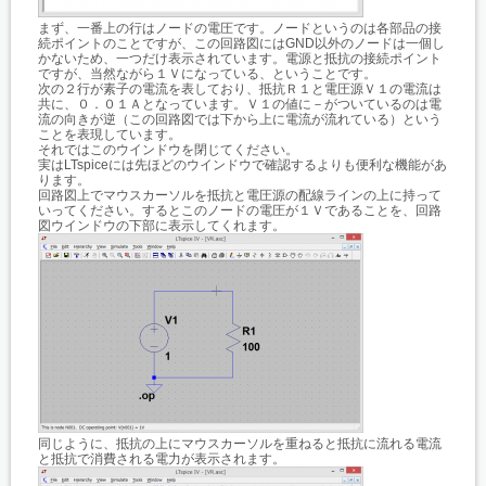
まず、一番上の行はノードの電圧です。ノードというのは各部品の接
続ポイントのことですが、この回路図にはGND以外のノードは一個し
かないため、一つだけ表示されています。電源と抵抗の接続ポイント
ですが、当然ながら１Ｖになっている、ということです。
次の２行が素子の電流を表しており、抵抗Ｒ１と電圧源Ｖ１の電流は
共に、０．０１Ａとなっています。Ｖ１の値に－がついているのは電
流の向きが逆（この回路図では下から上に電流が流れている）という
ことを表現しています。
それではこのウインドウを閉じてください。
実はLTspiceには先ほどのウインドウで確認するよりも便利な機能があ
ります。
回路図上でマウスカーソルを抵抗と電圧源の配線ラインの上に持って
いってください。するとこのノードの電圧が１Ｖであることを、回路
図ウインドウの下部に表示してくれます。
同じように、抵抗の上にマウスカーソルを重ねると抵抗に流れる電流
と抵抗で消費される電力が表示されます。