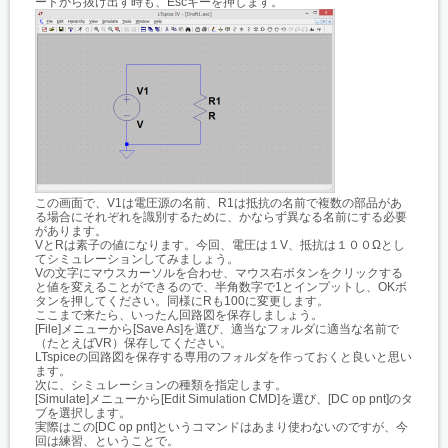
ードから抜け出す時も、Escキーを押します。
この画面で、V1は電圧源の名前、R1は抵抗の名前で複数の部品があ
る場合にそれぞれを識別するために、かならず異なる名前にする必要
があります。
VとRは素子の値になります。今回、電圧は１V、抵抗は１００Ωとし
てシミュレーションしてみましょう。
Vの文字にマウスカーソルを合わせ、マウス右ボタンをクリックする
と値を変えることができるので、半角数字で1とインプットし、OKボ
タンを押してください。同様にRも100に変更します。
ここまで来たら、いったん回路図を保存しましょう。
[File]メニューから[Save As]を選び、適当なフォルダに適当な名前で
（たとえばVR）保存してください。
LTspiceの回路図を保存する専用のフォルダを作っておくと良いと思い
ます。
次に、シミュレーションの種類を指定します。
[Simulate]メニューから[Edit Simulation CMD]を選び、[DC op pnt]のタ
ブを選択します。
実際はこの[DC op pnt]というコマンドはあまり使わないのですが、今
回は練習、ということで。