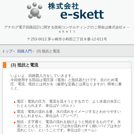
アナログ電子回路設計に関する技術コンサルティングのご用命は株式会社ｅ－
ｓｋｅｔｔ
〒253-0012 茅ヶ崎市小和田三丁目８番-12-611号
トップ
›
回路入門
›
(3) 抵抗と電流
(3) 抵抗と電流
いよいよ、回路図入力をしていきます。
今回使用する部品は電圧源（電池）と抵抗器だけです。念のため電
圧、電流、抵抗とは何かを（厳密な定義とは異なりますが）簡単に書
くと、
電圧：電気の圧力、電流を流そうとする力で、よく水道の水圧に
たとえられます。単位はV（ボルト）
電流：電気の流れる量、水の流れをイメージするとわかりやすい
かもしれません。単位はA（アンペア）
抵抗：文字通り、電流の流れを妨げようと抵抗するものです。水
道にたとえると、太いパイプは水が流れやすく細いパイプは水が
流れにくい、ということです。単位はΩ（オーム）