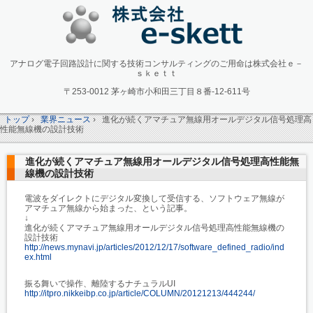
アナログ電子回路設計に関する技術コンサルティングのご用命は株式会社ｅ－
ｓｋｅｔｔ
〒253-0012 茅ヶ崎市小和田三丁目８番-12-611号
トップ
›
業界ニュース
›
進化が続くアマチュア無線用オールデジタル信号処理高
性能無線機の設計技術
進化が続くアマチュア無線用オールデジタル信号処理高性能無
線機の設計技術
電波をダイレクトにデジタル変換して受信する、ソフトウェア無線が
アマチュア無線から始まった、という記事。
↓
進化が続くアマチュア無線用オールデジタル信号処理高性能無線機の
設計技術
http://news.mynavi.jp/articles/2012/12/17/software_defined_radio/ind
ex.html
振る舞いで操作、離陸するナチュラルUI
http://itpro.nikkeibp.co.jp/article/COLUMN/20121213/444244/