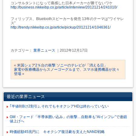
コンサルタントになって痛感した日本メーカーが勝てないワケ
http://business.nikkeibp.co.jp/article/interview/20121214/241010/
フィリップス、Bluetoothスピーカーを発売 13年のテーマは“ワイヤレ
ス”
http://trendy.nikkeibp.co.jp/article/pickup/20121214/1046361/
カテゴリー：
業界ニュース
｜2012年12月17日
«
米国シェア2％台の衝撃 ソニーのテレビが「消える日」
家電や医療機器からスノーゴーグルまで、スマホ連携機器が次々
登場
»
最近の業界ニュース
｢半値8掛け2割引｣､それでもキオクシアHDは終わっていない
GM・フォード「半導体囲い込み」の衝撃…自動車も“AIインフレ”で連鎖
値上げへ
時価総額45兆円に キオクシア復活劇を支えたNAND戦略