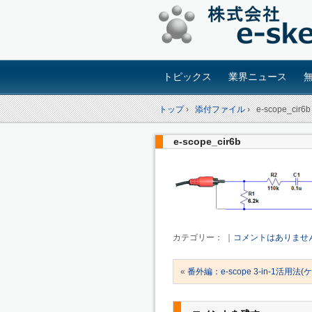
トピックス
業界ニュース
トップ
›
添付ファイル
›
e-scope_cir6b
e-scope_cir6b
カテゴリー： ｜
コメントはありませ
«
番外編：e-scope 3-in-1活用