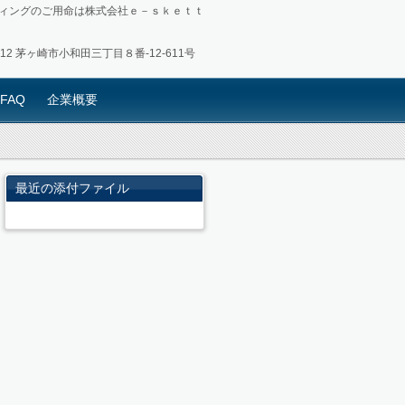
ィングのご用命は株式会社ｅ－ｓｋｅｔｔ
0012 茅ヶ崎市小和田三丁目８番-12-611号
FAQ
企業概要
最近の添付ファイル