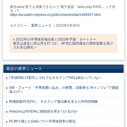
新生aiwa“誰でも演奏できちゃう”電子楽器「aiwa play RX01」って何
モノ?
https://av.watch.impress.co.jp/docs/series/dal/1486937.html
カテゴリー：
業界ニュース
｜2023年3月20日
«
2022年の半導体市場分析と2023年予測、ガートナー
東芝は迷走に終止符を打つか、JIP含む国内連合の買収提案を受け
入れ非公開化
»
最近の業界ニュース
｢半値8掛け2割引｣､それでもキオクシアHDは終わっていない
GM・フォード「半導体囲い込み」の衝撃…自動車も“AIインフレ”で連鎖
値上げへ
時価総額45兆円に キオクシア復活劇を支えたNAND戦略
AmazonはNVIDIAに挑戦状を突きつけるのか
PCIMで感じたGaNパワー半導体競争の変化