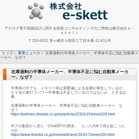
アナログ電子回路設計に関する技術コンサルティングのご用命は株式会社ｅ－
ｓｋｅｔｔ
〒253-0012 茅ヶ崎市小和田三丁目８番-12-611号
トップ
›
業界ニュース
›
在庫過剰の半導体メーカー、半導体不足に悩む自動車メ
ーカー、なぜ？
在庫過剰の半導体メーカー、半導体不足に悩む自動車メーカ
ー、なぜ？
半導体の中でも、メモリー等は需要減による在庫が発生しているが、
ＥＶ化の進行でパワー半導体は不足しているのではないか、とする記
事。
↓
在庫過剰の半導体メーカー、半導体不足に悩む自動車メーカー、な
ぜ？
https://eetimes.itmedia.co.jp/ee/articles/2303/15/news028.html
AIプロ集団から見た「ChatGPTの歴史」 たった5年で何が起こった
のか
https://www.itmedia.co.jp/news/articles/2303/17/news200.html