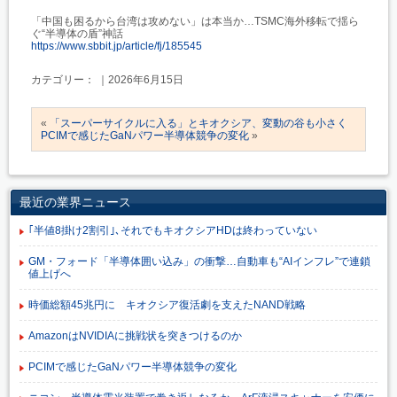
「中国も困るから台湾は攻めない」は本当か…TSMC海外移転で揺ら
ぐ“半導体の盾”神話
https://www.sbbit.jp/article/fj/185545
カテゴリー： ｜2026年6月15日
«
「スーパーサイクルに入る」とキオクシア、変動の谷も小さく
PCIMで感じたGaNパワー半導体競争の変化
»
最近の業界ニュース
｢半値8掛け2割引｣､それでもキオクシアHDは終わっていない
GM・フォード「半導体囲い込み」の衝撃…自動車も“AIインフレ”で連鎖
値上げへ
時価総額45兆円に キオクシア復活劇を支えたNAND戦略
AmazonはNVIDIAに挑戦状を突きつけるのか
PCIMで感じたGaNパワー半導体競争の変化