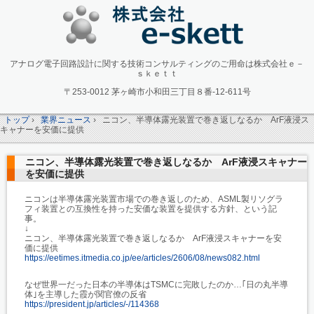
アナログ電子回路設計に関する技術コンサルティングのご用命は株式会社ｅ－
ｓｋｅｔｔ
〒253-0012 茅ヶ崎市小和田三丁目８番-12-611号
トップ
›
業界ニュース
›
ニコン、半導体露光装置で巻き返しなるか ArF液浸ス
キャナーを安価に提供
ニコン、半導体露光装置で巻き返しなるか ArF液浸スキャナー
を安価に提供
ニコンは半導体露光装置市場での巻き返しのため、ASML製リソグラ
フィ装置との互換性を持った安価な装置を提供する方針、という記
事。
↓
ニコン、半導体露光装置で巻き返しなるか ArF液浸スキャナーを安
価に提供
https://eetimes.itmedia.co.jp/ee/articles/2606/08/news082.html
なぜ世界一だった日本の半導体はTSMCに完敗したのか…｢日の丸半導
体｣を主導した霞が関官僚の反省
https://president.jp/articles/-/114368