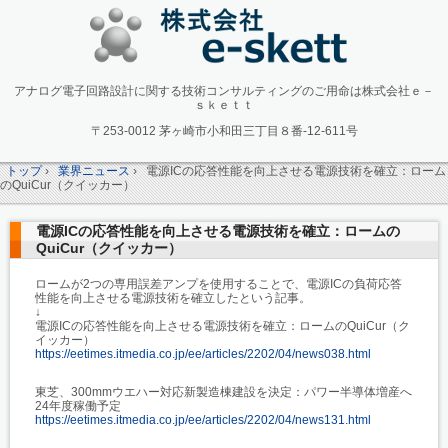
アナログ電子回路設計に関する技術コンサルティングのご用命は株式会社ｅ－
ｓｋｅｔｔ
〒253-0012 茅ヶ崎市小和田三丁目８番-12-611号
トップ
›
業界ニュース
›
電源ICの応答性能を向上させる電源技術を確立：ローム
のQuiCur（クイッカー）
電源ICの応答性能を向上させる電源技術を確立：ロームの
QuiCur（クイッカー）
ロームが2つの専用誤差アンプを使用することで、電源ICの負荷応答
性能を向上させる電源技術を確立したという記事。
↓
電源ICの応答性能を向上させる電源技術を確立：ロームのQuiCur（ク
イッカー）
https://eetimes.itmedia.co.jp/ee/articles/2202/04/news038.html
東芝、300mmウエハー対応新製造棟建設を決定：パワー半導体増産へ
24年度稼働予定
https://eetimes.itmedia.co.jp/ee/articles/2202/04/news131.html