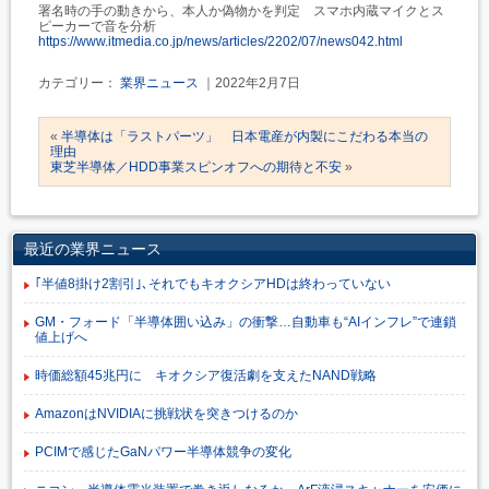
署名時の手の動きから、本人か偽物かを判定 スマホ内蔵マイクとス
ピーカーで音を分析
https://www.itmedia.co.jp/news/articles/2202/07/news042.html
カテゴリー：
業界ニュース
｜2022年2月7日
«
半導体は「ラストパーツ」 日本電産が内製にこだわる本当の
理由
東芝半導体／HDD事業スピンオフへの期待と不安
»
最近の業界ニュース
｢半値8掛け2割引｣､それでもキオクシアHDは終わっていない
GM・フォード「半導体囲い込み」の衝撃…自動車も“AIインフレ”で連鎖
値上げへ
時価総額45兆円に キオクシア復活劇を支えたNAND戦略
AmazonはNVIDIAに挑戦状を突きつけるのか
PCIMで感じたGaNパワー半導体競争の変化