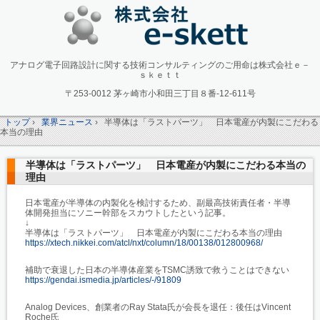
アナログ電子回路設計に関する技術コンサルティングのご用命は株式会社ｅ－
ｓｋｅｔｔ
〒253-0012 茅ヶ崎市小和田三丁目８番-12-611号
トップ
›
業界ニュース
›
半導体は「ラストパーツ」 日本電産が内製にこだわる
本当の理由
半導体は「ラストパーツ」 日本電産が内製にこだわる本当の
理由
日本電産が半導体の内製化を検討するため、副最高技術責任者・半導
体開発担当にソニー幹部をスカウトしたという記事。
↓
半導体は「ラストパーツ」 日本電産が内製にこだわる本当の理由
https://xtech.nikkei.com/atcl/nxt/column/18/00138/012800968/
補助で衰退した日本の半導体産業をTSMC誘致で救うことはできない
https://gendai.ismedia.jp/articles/-/91809
Analog Devices、創業者のRay Stata氏が会長を退任：後任はVincent
Roche氏