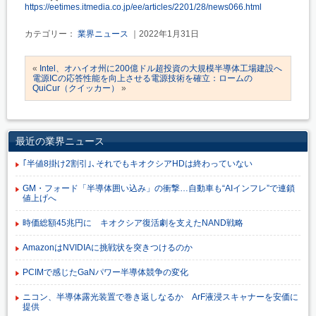
https://eetimes.itmedia.co.jp/ee/articles/2201/28/news066.html
カテゴリー：
業界ニュース
｜2022年1月31日
«
Intel、オハイオ州に200億ドル超投資の大規模半導体工場建設へ
電源ICの応答性能を向上させる電源技術を確立：ロームの
QuiCur（クイッカー）
»
最近の業界ニュース
｢半値8掛け2割引｣､それでもキオクシアHDは終わっていない
GM・フォード「半導体囲い込み」の衝撃…自動車も“AIインフレ”で連鎖
値上げへ
時価総額45兆円に キオクシア復活劇を支えたNAND戦略
AmazonはNVIDIAに挑戦状を突きつけるのか
PCIMで感じたGaNパワー半導体競争の変化
ニコン、半導体露光装置で巻き返しなるか ArF液浸スキャナーを安価に
提供