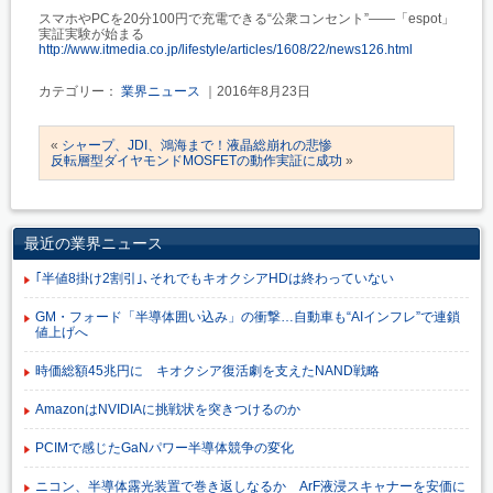
スマホやPCを20分100円で充電できる“公衆コンセント”――「espot」
実証実験が始まる
http://www.itmedia.co.jp/lifestyle/articles/1608/22/news126.html
カテゴリー：
業界ニュース
｜2016年8月23日
«
シャープ、JDI、鴻海まで！液晶総崩れの悲惨
反転層型ダイヤモンドMOSFETの動作実証に成功
»
最近の業界ニュース
｢半値8掛け2割引｣､それでもキオクシアHDは終わっていない
GM・フォード「半導体囲い込み」の衝撃…自動車も“AIインフレ”で連鎖
値上げへ
時価総額45兆円に キオクシア復活劇を支えたNAND戦略
AmazonはNVIDIAに挑戦状を突きつけるのか
PCIMで感じたGaNパワー半導体競争の変化
ニコン、半導体露光装置で巻き返しなるか ArF液浸スキャナーを安価に