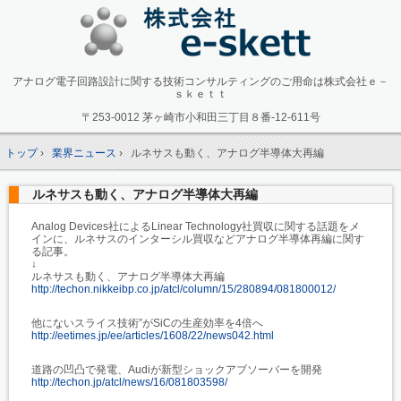
アナログ電子回路設計に関する技術コンサルティングのご用命は株式会社ｅ－
ｓｋｅｔｔ
〒253-0012 茅ヶ崎市小和田三丁目８番-12-611号
トップ
›
業界ニュース
›
ルネサスも動く、アナログ半導体大再編
ルネサスも動く、アナログ半導体大再編
Analog Devices社によるLinear Technology社買収に関する話題をメ
インに、ルネサスのインターシル買収などアナログ半導体再編に関す
る記事。
↓
ルネサスも動く、アナログ半導体大再編
http://techon.nikkeibp.co.jp/atcl/column/15/280894/081800012/
他にないスライス技術”がSiCの生産効率を4倍へ
http://eetimes.jp/ee/articles/1608/22/news042.html
道路の凹凸で発電、Audiが新型ショックアブソーバーを開発
http://techon.jp/atcl/news/16/081803598/