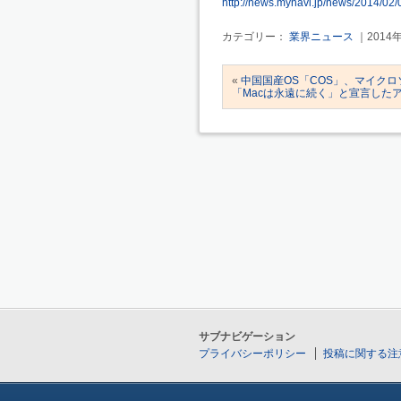
http://news.mynavi.jp/news/2014/02/
カテゴリー：
業界ニュース
｜2014
«
中国国産OS「COS」、マイク
「Macは永遠に続く」と宣言した
サブナビゲーション
プライバシーポリシー
投稿に関する注