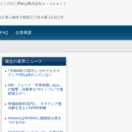
ィングのご用命は株式会社ｅ－ｓｋｅｔｔ
0012 茅ヶ崎市小和田三丁目８番-12-611号
FAQ
企業概要
最近の業界ニュース
｢半値8掛け2割引｣､それでもキオ
クシアHDは終わっていない
GM・フォード「半導体囲い込み」
の衝撃…自動車も“AIインフレ”で連
鎖値上げへ
時価総額45兆円に キオクシア復
活劇を支えたNAND戦略
AmazonはNVIDIAに挑戦状を突き
つけるのか