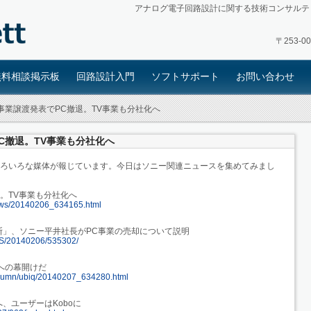
アナログ電子回路設計に関する技術コンサルテ
〒253-
無料相談掲示板
回路設計入門
ソフトサポート
お問い合わせ
O事業譲渡発表でPC撤退。TV事業も分社化へ
PC撤退。TV事業も分社化へ
いろいろな媒体が報じています。今日はソニー関連ニュースを集めてみまし
退。TV事業も分社化へ
/news/20140206_634165.html
断」、ソニー平井社長がPC事業の売却について説明
NEWS/20140206/535302/
代への幕開けだ
/column/ubiq/20140207_634280.html
、ユーザーはKoboに