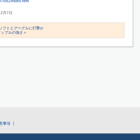
07/062/index.html
年2月7日
ロソフトとグーグルに打撃か
アップルの強さ
»
意事項