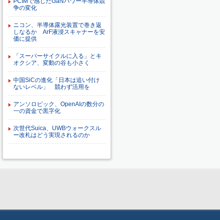
PCIMで感じたGaNパワー半導体競
争の変化
ニコン、半導体露光装置で巻き返
しなるか ArF液浸スキャナーを安
価に提供
「スーパーサイクルに入る」とキ
オクシア、変動の谷も小さく
中国SiCの進化「日本は追い付け
ないレベル」 競わず活用を
アンソロピック、OpenAIの数分の
一の資金で黒字化
次世代Suica、UWBウォークスル
ー改札はどう実現されるのか