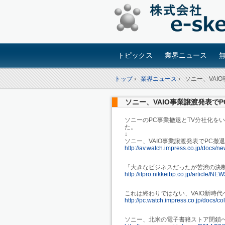
トピックス
業界ニュース
トップ
›
業界ニュース
›
ソニー、VAI
ソニー、VAIO事業譲渡発表で
ソニーのPC事業撤退とTV分社化を
た。
↓
ソニー、VAIO事業譲渡発表でPC撤
http://av.watch.impress.co.jp/docs
「大きなビジネスだったが苦渋の決
http://itpro.nikkeibp.co.jp/article/
これは終わりではない、VAIO新時
http://pc.watch.impress.co.jp/docs
ソニー、北米の電子書籍ストア閉鎖へ