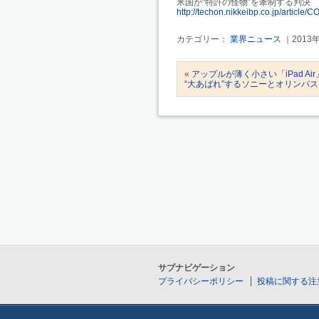
米国が“特許の怪物”を牽制する判決
http://techon.nikkeibp.co.jp/artic
カテゴリー：
業界ニュース
｜2013
«
アップルが薄く小さい「iPad Air」
“大あばれ”するソニーとオリンパ
サブナビゲーション
プライバシーポリシー
投稿に関する注