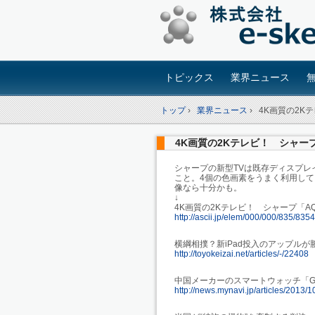
トピックス
業界ニュース
トップ
›
業界ニュース
›
4K画質の2K
4K画質の2Kテレビ！ シャープ
シャープの新型TVは既存ディスプレ
こと。4個の色画素をうまく利用し
像なら十分かも。
↓
4K画質の2Kテレビ！ シャープ「AQ
http://ascii.jp/elem/000/000/835/835
横綱相撲？新iPad投入のアップルが
http://toyokeizai.net/articles/-/22408
中国メーカーのスマートウォッチ「GEA
http://news.mynavi.jp/articles/2013