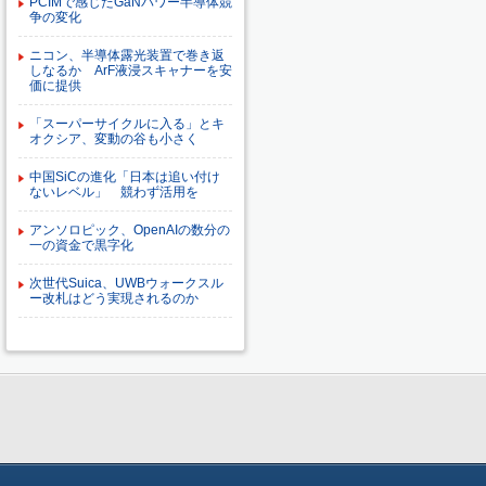
PCIMで感じたGaNパワー半導体競
争の変化
ニコン、半導体露光装置で巻き返
しなるか ArF液浸スキャナーを安
価に提供
「スーパーサイクルに入る」とキ
オクシア、変動の谷も小さく
中国SiCの進化「日本は追い付け
ないレベル」 競わず活用を
アンソロピック、OpenAIの数分の
一の資金で黒字化
次世代Suica、UWBウォークスル
ー改札はどう実現されるのか