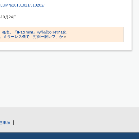
le/COLUMN/20131021/310202/
年10月24日
発表、「iPad mini」も待望のRetina化
ス、ミラーレス機で「打倒一眼レフ」か
»
意事項