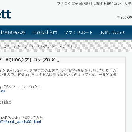
アナログ電子回路設計に関する技術コンサルテ
〒253-
無料相談掲示板
回路設計入門
ソフトサポート
お問い合わせ
テレビ！ シャープ「AQUOSクアトロン プロ XL」
「AQUOSクアトロン プロ XL」
イを使用しながら、駆動方式の工夫で4K相当の解像度を実現しているとの
ているので、解像度が向上するのは輝度情報だけのようですが、一般的な映
UOSクアトロン プロ XL」
439/
勝利宣言
K Watch」を試してみた
/10/24/geak_watch/001.html