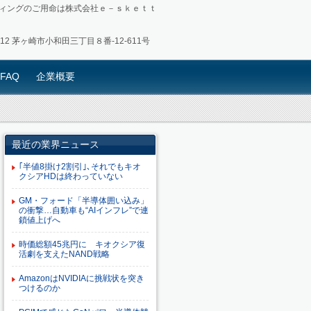
ィングのご用命は株式会社ｅ－ｓｋｅｔｔ
0012 茅ヶ崎市小和田三丁目８番-12-611号
FAQ
企業概要
最近の業界ニュース
｢半値8掛け2割引｣､それでもキオ
クシアHDは終わっていない
GM・フォード「半導体囲い込み」
の衝撃…自動車も“AIインフレ”で連
鎖値上げへ
時価総額45兆円に キオクシア復
活劇を支えたNAND戦略
AmazonはNVIDIAに挑戦状を突き
つけるのか