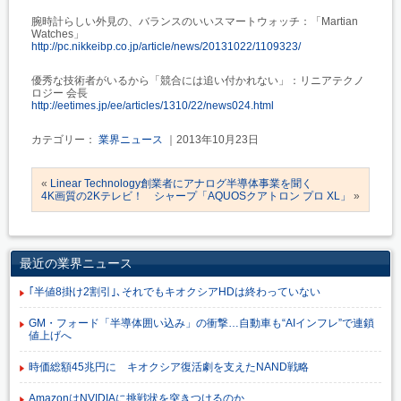
腕時計らしい外見の、バランスのいいスマートウォッチ：「Martian
Watches」
http://pc.nikkeibp.co.jp/article/news/20131022/1109323/
優秀な技術者がいるから「競合には追い付かれない」：リニアテクノ
ロジー 会長
http://eetimes.jp/ee/articles/1310/22/news024.html
カテゴリー：
業界ニュース
｜2013年10月23日
«
Linear Technology創業者にアナログ半導体事業を聞く
4K画質の2Kテレビ！ シャープ「AQUOSクアトロン プロ XL」
»
最近の業界ニュース
｢半値8掛け2割引｣､それでもキオクシアHDは終わっていない
GM・フォード「半導体囲い込み」の衝撃…自動車も“AIインフレ”で連鎖
値上げへ
時価総額45兆円に キオクシア復活劇を支えたNAND戦略
AmazonはNVIDIAに挑戦状を突きつけるのか