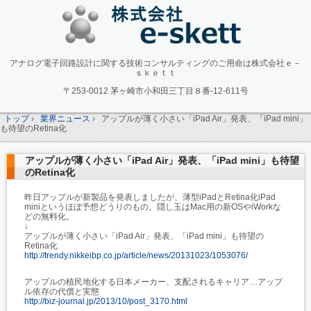
アナログ電子回路設計に関する技術コンサルティングのご用命は株式会社ｅ－
ｓｋｅｔｔ
〒253-0012 茅ヶ崎市小和田三丁目８番-12-611号
トップ
›
業界ニュース
›
アップルが薄く小さい「iPad Air」発表、「iPad mini」
も待望のRetina化
アップルが薄く小さい「iPad Air」発表、「iPad mini」も待望
のRetina化
昨日アップルが新製品を発表しましたが、薄型iPadとRetina化iPad
miniというほぼ予想どうりのもの。隠し玉はMac用の新OSやiWorkな
どの無料化。
↓
アップルが薄く小さい「iPad Air」発表、「iPad mini」も待望の
Retina化
http://trendy.nikkeibp.co.jp/article/news/20131023/1053076/
アップルの植民地化する日本メーカー、支配されるキャリア…アップ
ル依存の代償と実態
http://biz-journal.jp/2013/10/post_3170.html