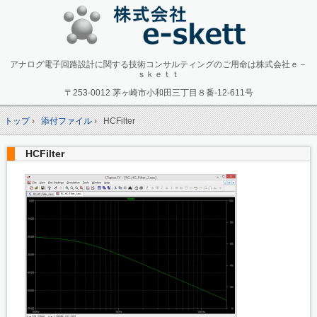
アナログ電子回路設計に関する技術コンサルティングのご用命は株式会社ｅ－
ｓｋｅｔｔ
〒253-0012 茅ヶ崎市小和田三丁目８番-12-611号
トップ
›
添付ファイル
›
HCFilter
HCFilter