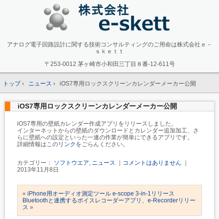
アナログ電子回路設計に関する技術コンサルティングのご用命は株式会社ｅ－
ｓｋｅｔｔ
〒253-0012 茅ヶ崎市小和田三丁目８番-12-611号
トップ
›
ニュース
›
iOS7専用ロックスクリーンカレンダーメーカー公開
iOS7専用ロックスクリーンカレンダーメーカー公開
iOS7専用の壁紙カレンダー作成アプリをリリースしました。
インターネットからの壁紙のダウンロードとカレンダー追加加工、さ
らに壁紙への設定といった一連の作業が簡単にできるアプリです。
詳細情報はこの
リンク
をごらんください。
カテゴリー：
ソフトウエア
,
ニュース
｜
コメントはありません
｜
2013年11月8日
«
iPhone用オーディオ測定ツール e-scope 3-in-1リリース
Bluetoothと連携するボイスレコーダーアプリ、e-Recorderリリー
ス
»