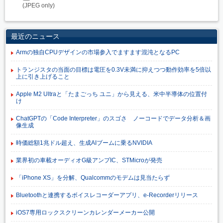
(JPEG only)
最近のニュース
Armの独自CPUデザインの市場参入でますます混沌となるPC
トランジスタの当面の目標は電圧を0.3V未満に抑えつつ動作効率を5倍以
上に引き上げること
Apple M2 Ultraと「たまごっち ユニ」から見える、米中半導体の位置付
け
ChatGPTの「Code Interpreter」のスゴさ ノーコードでデータ分析＆画
像生成
時価総額1兆ドル超え、生成AIブームに乗るNVIDIA
業界初の車載オーディオG級アンプIC、STMicroが発売
「iPhone XS」を分解、Qualcommのモデムは見当たらず
Bluetoothと連携するボイスレコーダーアプリ、e-Recorderリリース
iOS7専用ロックスクリーンカレンダーメーカー公開