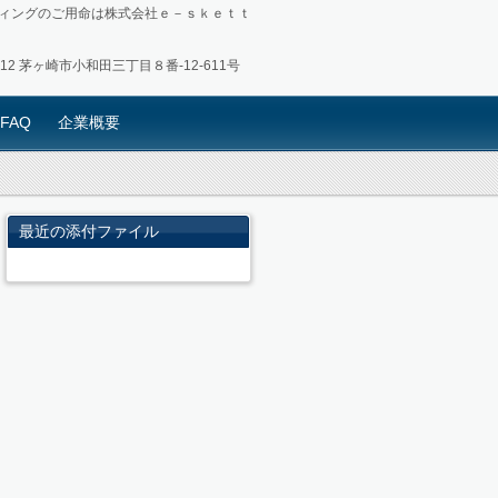
ィングのご用命は株式会社ｅ－ｓｋｅｔｔ
0012 茅ヶ崎市小和田三丁目８番-12-611号
FAQ
企業概要
最近の添付ファイル