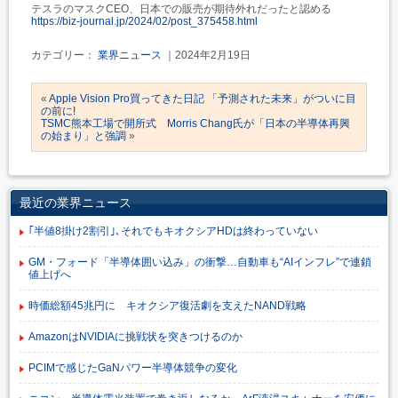
テスラのマスクCEO、日本での販売が期待外れだったと認める
https://biz-journal.jp/2024/02/post_375458.html
カテゴリー：
業界ニュース
｜2024年2月19日
«
Apple Vision Pro買ってきた日記 「予測された未来」がついに目
の前に!
TSMC熊本工場で開所式 Morris Chang氏が「日本の半導体再興
の始まり」と強調
»
最近の業界ニュース
｢半値8掛け2割引｣､それでもキオクシアHDは終わっていない
GM・フォード「半導体囲い込み」の衝撃…自動車も“AIインフレ”で連鎖
値上げへ
時価総額45兆円に キオクシア復活劇を支えたNAND戦略
AmazonはNVIDIAに挑戦状を突きつけるのか
PCIMで感じたGaNパワー半導体競争の変化