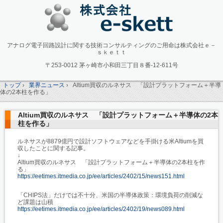
アナログ電子回路設計に関する技術コンサルティングのご用命は株式会社ｅ－
ｓｋｅｔｔ
〒253-0012 茅ヶ崎市小和田三丁目８番-12-611号
トップ
›
業界ニュース
›
Altium買収のルネサス 「設計プラットフォーム＋半導
体の2本柱を作る」
Altium買収のルネサス 「設計プラットフォーム＋半導体の2本
柱を作る」
ルネサスが8879億円で設計ソフトウェアなどを手掛ける米Altiumを買
収したことに関する記事。
↓
Altium買収のルネサス 「設計プラットフォーム＋半導体の2本柱を作
る」
https://eetimes.itmedia.co.jp/ee/articles/2402/15/news151.html
「CHIPS法」だけでは不十分、米国の半導体政策：環境負荷の削減な
ど課題は山積
https://eetimes.itmedia.co.jp/ee/articles/2402/19/news089.html