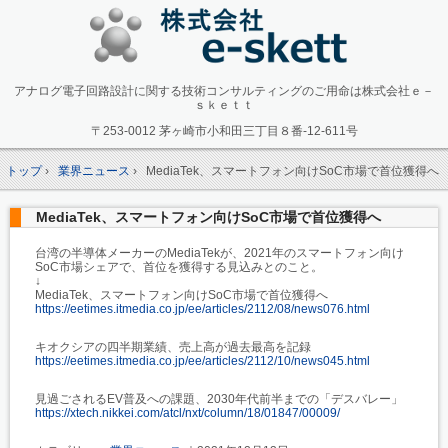
アナログ電子回路設計に関する技術コンサルティングのご用命は株式会社ｅ－
ｓｋｅｔｔ
〒253-0012 茅ヶ崎市小和田三丁目８番-12-611号
トップ
›
業界ニュース
›
MediaTek、スマートフォン向けSoC市場で首位獲得へ
MediaTek、スマートフォン向けSoC市場で首位獲得へ
台湾の半導体メーカーのMediaTekが、2021年のスマートフォン向け
SoC市場シェアで、首位を獲得する見込みとのこと。
↓
MediaTek、スマートフォン向けSoC市場で首位獲得へ
https://eetimes.itmedia.co.jp/ee/articles/2112/08/news076.html
キオクシアの四半期業績、売上高が過去最高を記録
https://eetimes.itmedia.co.jp/ee/articles/2112/10/news045.html
見過ごされるEV普及への課題、2030年代前半までの「デスバレー」
https://xtech.nikkei.com/atcl/nxt/column/18/01847/00009/