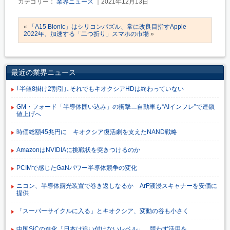
カテゴリー：
業界ニュース
｜2021年12月13日
«
「A15 Bionic」はシリコンパズル、常に改良目指すApple
2022年、加速する「二つ折り」スマホの市場
»
最近の業界ニュース
｢半値8掛け2割引｣､それでもキオクシアHDは終わっていない
GM・フォード「半導体囲い込み」の衝撃…自動車も“AIインフレ”で連鎖
値上げへ
時価総額45兆円に キオクシア復活劇を支えたNAND戦略
AmazonはNVIDIAに挑戦状を突きつけるのか
PCIMで感じたGaNパワー半導体競争の変化
ニコン、半導体露光装置で巻き返しなるか ArF液浸スキャナーを安価に
提供
「スーパーサイクルに入る」とキオクシア、変動の谷も小さく
中国SiCの進化「日本は追い付けないレベル」 競わず活用を