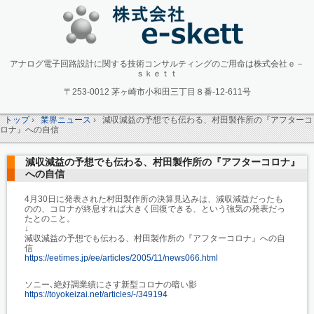
アナログ電子回路設計に関する技術コンサルティングのご用命は株式会社ｅ－
ｓｋｅｔｔ
〒253-0012 茅ヶ崎市小和田三丁目８番-12-611号
トップ
›
業界ニュース
›
減収減益の予想でも伝わる、村田製作所の『アフターコ
ロナ』への自信
減収減益の予想でも伝わる、村田製作所の『アフターコロナ』
への自信
4月30日に発表された村田製作所の決算見込みは、減収減益だったも
のの、コロナが終息すれば大きく回復できる、という強気の発表だっ
たとのこと。
↓
減収減益の予想でも伝わる、村田製作所の『アフターコロナ』への自
信
https://eetimes.jp/ee/articles/2005/11/news066.html
ソニー､絶好調業績にさす新型コロナの暗い影
https://toyokeizai.net/articles/-/349194