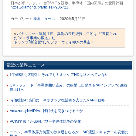
日本が米インテル・台TSMCを誘致、半導体「国内回帰」の驚愕計画
https://diamond.jp/articles/-/236721
カテゴリー：
業界ニュース
｜2020年5月11日
«
パナソニック津賀社長、異例の長期続投…目的は「“裏切られ
た”テスラ事業の撤退」だ
トランプ｢断交覚悟｣でファーウェイ叩きの暴走
»
最近の業界ニュース
｢半値8掛け2割引｣､それでもキオクシアHDは終わっていない
GM・フォード「半導体囲い込み」の衝撃…自動車も“AIインフレ”で連鎖
値上げへ
時価総額45兆円に キオクシア復活劇を支えたNAND戦略
AmazonはNVIDIAに挑戦状を突きつけるのか
PCIMで感じたGaNパワー半導体競争の変化
ニコン、半導体露光装置で巻き返しなるか ArF液浸スキャナーを安価に