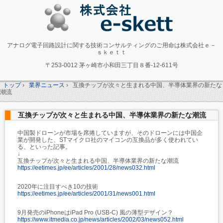
アナログ電子回路設計に関する技術コンサルティングのご用命は株式会社ｅ－
ｓｋｅｔｔ
〒253-0012 茅ヶ崎市小和田三丁目８番-12-611号
トップ
›
業界ニュース
›
互換チップが次々と生まれる中国、半導体業界の新たな
潮流
互換チップが次々と生まれる中国、半導体業界の新たな潮流
中国製ドローンが市場を席捲していますが、そのドローンには中国企
業が開発した、STマイクロ社のマイコンの互換品が多く使われてい
る、といった記事。
↓
互換チップが次々と生まれる中国、半導体業界の新たな潮流
https://eetimes.jp/ee/articles/2001/28/news032.html
2020年に注目すべき10の技術
https://eetimes.jp/ee/articles/2001/31/news001.html
9月発売のiPhoneはiPad Pro (USB-C) 風の薄型デザイン？
https://www.itmedia.co.jp/news/articles/2002/03/news052.html