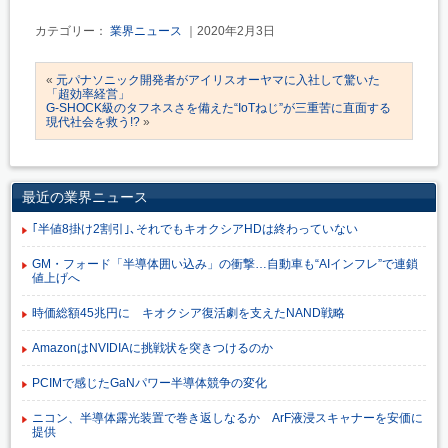
カテゴリー：
業界ニュース
｜2020年2月3日
«
元パナソニック開発者がアイリスオーヤマに入社して驚いた
「超効率経営」
G-SHOCK級のタフネスさを備えた“IoTねじ”が三重苦に直面する
現代社会を救う!?
»
最近の業界ニュース
｢半値8掛け2割引｣､それでもキオクシアHDは終わっていない
GM・フォード「半導体囲い込み」の衝撃…自動車も“AIインフレ”で連鎖
値上げへ
時価総額45兆円に キオクシア復活劇を支えたNAND戦略
AmazonはNVIDIAに挑戦状を突きつけるのか
PCIMで感じたGaNパワー半導体競争の変化
ニコン、半導体露光装置で巻き返しなるか ArF液浸スキャナーを安価に
提供