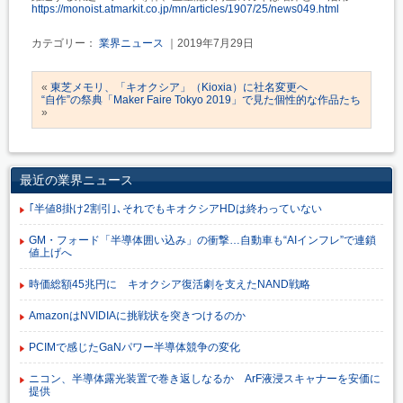
https://monoist.atmarkit.co.jp/mn/articles/1907/25/news049.html
カテゴリー：
業界ニュース
｜2019年7月29日
«
東芝メモリ、「キオクシア」（Kioxia）に社名変更へ
“自作”の祭典「Maker Faire Tokyo 2019」で見た個性的な作品たち
»
最近の業界ニュース
｢半値8掛け2割引｣､それでもキオクシアHDは終わっていない
GM・フォード「半導体囲い込み」の衝撃…自動車も“AIインフレ”で連鎖
値上げへ
時価総額45兆円に キオクシア復活劇を支えたNAND戦略
AmazonはNVIDIAに挑戦状を突きつけるのか
PCIMで感じたGaNパワー半導体競争の変化
ニコン、半導体露光装置で巻き返しなるか ArF液浸スキャナーを安価に
提供