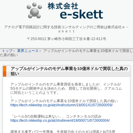
アナログ電子回路設計に関する技術コンサルティングのご用命は株式会社ｅ－
ｓｋｅｔｔ
〒253-0012 茅ヶ崎市小和田三丁目８番-12-611号
トップ
›
業界ニュース
›
アップルがインテルのモデム事業を10億米ドルで買収し
た真の狙い
アップルがインテルのモデム事業を10億米ドルで買収した真の
狙い
アップルがインテルのモデム事業買収を発表しましたが、インテルが
5Gモデムの開発中止を決めたため、買収して自社開発し、クアルコム
に対抗ということのようです。
↓
アップルがインテルのモデム事業を10億米ドルで買収した真の狙い
https://tech.nikkeibp.co.jp/atcl/nxt/column/18/00141/072600059/
「レベル3の自動運転は来ない」、コンチネンタルの読み
https://tech.nikkeibp.co.jp/atcl/nxt/event/18/00071/072600004/
躍進する東芝パワー半導体、生産能力向上のカギは増床とIoT活用