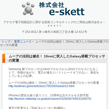
アナログ電子回路設計に関する技術コンサルティングのご用命は株式会社ｅ－
ｓｋｅｔｔ
〒253-0012 茅ヶ崎市小和田三丁目８番-12-611号
トップ
›
業界ニュース
›
ムーアの法則は健在！ 10nmに突入したGalaxy搭載プロ
セッサの変遷
ムーアの法則は健在！ 10nmに突入したGalaxy搭載プロセッサ
の変遷
Samsung 製プロセッサは14nmプロセスから10nmプロセスになるこ
とで、性能があがり、電力が減るというトレードオフのない、進化を
しているとの記事。
↓
ムーアの法則は健在！ 10nmに突入したGalaxy搭載プロセッサの変遷
http://eetimes.jp/ee/articles/1705/26/news010.html
iPhoneの歴史を振り返りつつ、10周年記念モデルを大胆予想
http://techon.nikkeibp.co.jp/atcl/column/15/363874/053100075/
東芝の監査法人､｢PwCあらた｣が一転継続へ