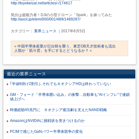
http://toyokeizai.net/articles/-/174617
気分は超能力者！DJIの小型ドローン「Spark」を操ってみた
http://ascii.jp/elem/000/001/489/1489287/
カテゴリー：
業界ニュース
｜2017年6月5日
«
中国半導体産業が日台韓を襲う、東芝OB天才技術者も流出
人類が「筋斗雲」を手にするとどうなるか？
»
最近の業界ニュース
｢半値8掛け2割引｣､それでもキオクシアHDは終わっていない
GM・フォード「半導体囲い込み」の衝撃…自動車も“AIインフレ”で連鎖
値上げへ
時価総額45兆円に キオクシア復活劇を支えたNAND戦略
AmazonはNVIDIAに挑戦状を突きつけるのか
PCIMで感じたGaNパワー半導体競争の変化