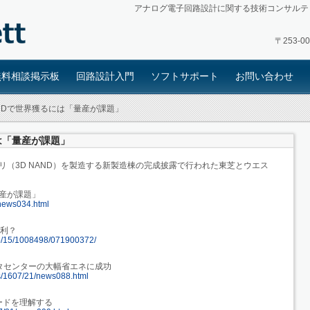
アナログ電子回路設計に関する技術コンサルテ
〒253-
無料相談掲示板
回路設計入門
ソフトサポート
お問い合わせ
ANDで世界獲るには「量産が課題」
には「量産が課題」
リ（3D NAND）を製造する新製造棟の完成披露で行われた東芝とウエス
量産が課題」
0/news034.html
便利？
ckup/15/1008498/071900372/
でデータセンターの大幅省エネに成功
les/1607/21/news088.html
ードを理解する