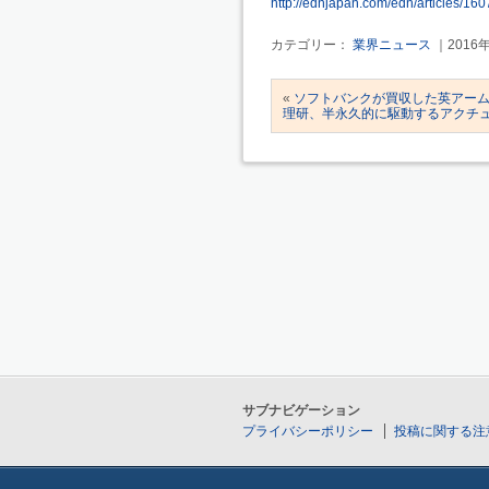
http://ednjapan.com/edn/articles/16
カテゴリー：
業界ニュース
｜2016
«
ソフトバンクが買収した英アー
理研、半永久的に駆動するアクチ
サブナビゲーション
プライバシーポリシー
投稿に関する注