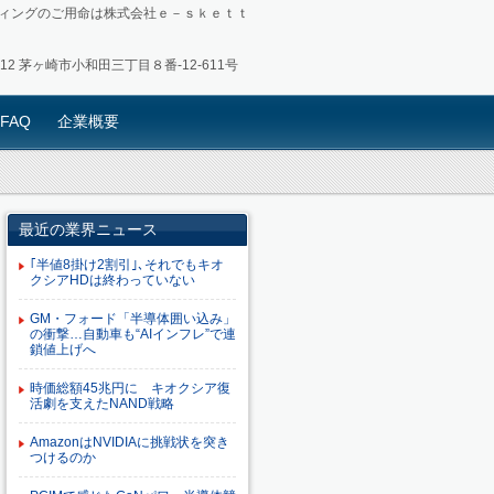
ィングのご用命は株式会社ｅ－ｓｋｅｔｔ
0012 茅ヶ崎市小和田三丁目８番-12-611号
FAQ
企業概要
最近の業界ニュース
｢半値8掛け2割引｣､それでもキオ
クシアHDは終わっていない
GM・フォード「半導体囲い込み」
の衝撃…自動車も“AIインフレ”で連
鎖値上げへ
時価総額45兆円に キオクシア復
活劇を支えたNAND戦略
AmazonはNVIDIAに挑戦状を突き
つけるのか