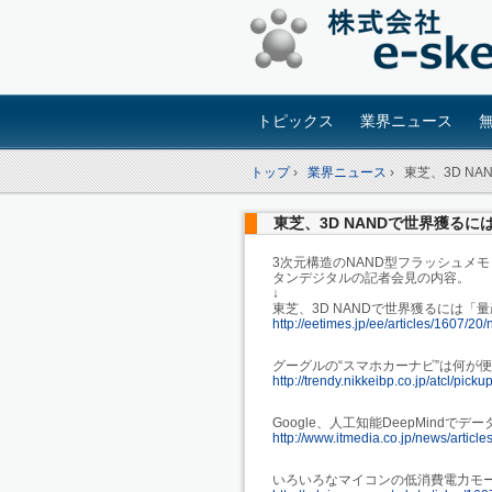
トピックス
業界ニュース
トップ
›
業界ニュース
›
東芝、3D N
東芝、3D NANDで世界獲る
3次元構造のNAND型フラッシュメモ
タンデジタルの記者会見の内容。
↓
東芝、3D NANDで世界獲るには「
http://eetimes.jp/ee/articles/1607/2
グーグルの“スマホカーナビ”は何が
http://trendy.nikkeibp.co.jp/atcl/pi
Google、人工知能DeepMind
http://www.itmedia.co.jp/news/artic
いろいろなマイコンの低消費電力モ