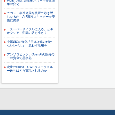
PCIMで感じたGaNパワー半導体競
争の変化
ニコン、半導体露光装置で巻き返
しなるか ArF液浸スキャナーを安
価に提供
「スーパーサイクルに入る」とキ
オクシア、変動の谷も小さく
中国SiCの進化「日本は追い付け
ないレベル」 競わず活用を
アンソロピック、OpenAIの数分の
一の資金で黒字化
次世代Suica、UWBウォークスル
ー改札はどう実現されるのか