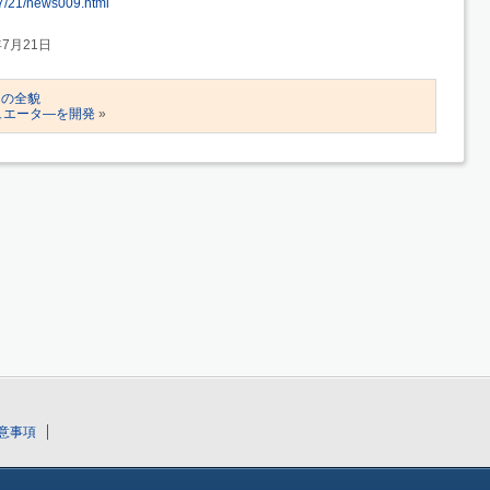
07/21/news009.html
年7月21日
ムの全貌
ュエータ―を開発
»
意事項