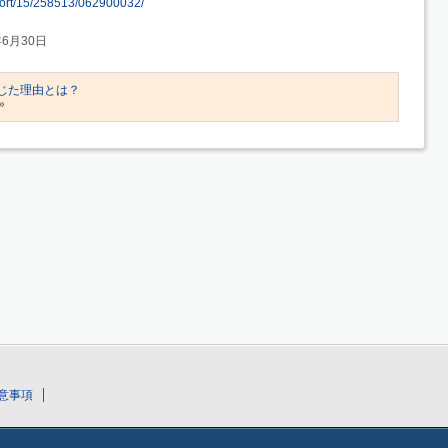
report/15/258513/062900032/
年6月30日
を感じた理由とは？
»
意事項