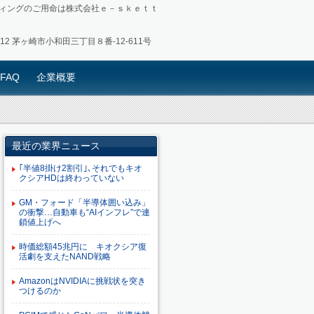
ィングのご用命は株式会社ｅ－ｓｋｅｔｔ
0012 茅ヶ崎市小和田三丁目８番-12-611号
FAQ
企業概要
最近の業界ニュース
｢半値8掛け2割引｣､それでもキオ
クシアHDは終わっていない
GM・フォード「半導体囲い込み」
の衝撃…自動車も“AIインフレ”で連
鎖値上げへ
時価総額45兆円に キオクシア復
活劇を支えたNAND戦略
AmazonはNVIDIAに挑戦状を突き
つけるのか