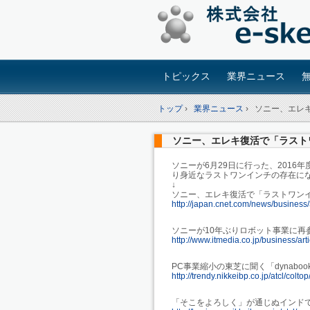
トピックス
業界ニュース
トップ
›
業界ニュース
›
ソニー、エレ
ソニー、エレキ復活で「ラスト
ソニーが6月29日に行った、201
り身近なラストワンインチの存在に
↓
ソニー、エレキ復活で「ラストワン
http://japan.cnet.com/news/busines
ソニーが10年ぶりロボット事業に再
http://www.itmedia.co.jp/business/ar
PC事業縮小の東芝に聞く「dynabo
http://trendy.nikkeibp.co.jp/atcl/col
「そこをよろしく」が通じぬインド