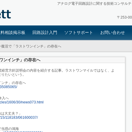
アナログ電子回路設計に関する技術コンサルテ
〒253-
無料相談掲示板
回路設計入門
ソフトサポート
お問い合わせ
キ復活で「ラストワンインチ」の存在へ
ワンインチ」の存在へ
6年度経営方針説明会の内容を紹介する記事。ラストワンマイルではなく、よ
なりたいという。
インチ」の存在へ
s/35085065/
参入へ
ticles/1606/30/news073.html
okは大丈夫？」
top/15/118183/061600037/
で当惑の鴻海