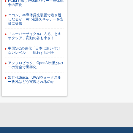
PCIMで感じたGaNパワー半導体競
争の変化
ニコン、半導体露光装置で巻き返
しなるか ArF液浸スキャナーを安
価に提供
「スーパーサイクルに入る」とキ
オクシア、変動の谷も小さく
中国SiCの進化「日本は追い付け
ないレベル」 競わず活用を
アンソロピック、OpenAIの数分の
一の資金で黒字化
次世代Suica、UWBウォークスル
ー改札はどう実現されるのか