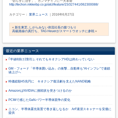
「切らずに治す」、ガンマナイフに一大革命
http://techon.nikkeibp.co.jp/atcl/feature/15/327441/062300088/
カテゴリー：
業界ニュース
｜2016年6月27日
«
新生東芝､しがらみない傍流社長の腹づもり
高級路線の真打ち、TAG Heuerがスマートウオッチに参戦
»
最近の業界ニュース
｢半値8掛け2割引｣､それでもキオクシアHDは終わっていない
GM・フォード「半導体囲い込み」の衝撃…自動車も“AIインフレ”で連鎖
値上げへ
時価総額45兆円に キオクシア復活劇を支えたNAND戦略
AmazonはNVIDIAに挑戦状を突きつけるのか
PCIMで感じたGaNパワー半導体競争の変化
ニコン、半導体露光装置で巻き返しなるか ArF液浸スキャナーを安価に
提供