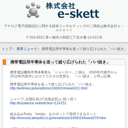
アナログ電子回路設計に関する技術コンサルティングのご用命は株式会社ｅ－
ｓｋｅｔｔ
〒253-0012 茅ヶ崎市小和田三丁目８番-12-611号
トップ
›
業界ニュース
›
携帯電話用半導体を巡って繰り広げられた「ババ抜き」
携帯電話用半導体を巡って繰り広げられた「ババ抜き」
携帯電話機用半導体事業を「ジョーカー」に例え、2000年代後半から
2010年代前半にかけててのその売買を、「ババ抜き」と呼ぶ記事。
↓
携帯電話用半導体を巡って繰り広げられた「ババ抜き」
http://eetimes.jp/ee/articles/1606/24/news021.html
シャープ､次期社長の｢信賞必罰｣に戦々恐々
http://toyokeizai.net/articles/-/124151
組み込みRuby「mruby」をロボットで習得できるキット
http://monoist.atmarkit.co.jp/mn/articles/1606/24/news079.html