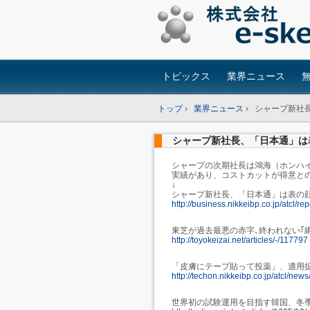
トピックス
業界ニュース
トップ
›
業界ニュース
›
シャープ新社
シャープ新社長、「日本通」は
シャープの次期社長は鴻海（ホンハ
実績があり、コストカットが得意と
↓
シャープ新社長、「日本通」は表の
http://business.nikkeibp.co.jp/atcl/
東芝が過去最悪の赤字､終われない｢
http://toyokeizai.net/articles/-/117797
「皮膚にテープ貼って投薬」、適用
http://techon.nikkeibp.co.jp/atcl/ne
世界初の試験運用を目指す韓国、冬