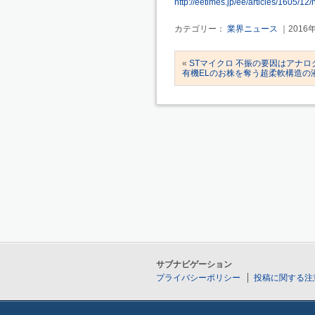
http://eetimes.jp/ee/articles/1605/1
カテゴリー：
業界ニュース
｜2016
«
STマイクロ 不振の要因はアナロ
有機ELのお株を奪う超柔軟構造の
サブナビゲーション
プライバシーポリシー
投稿に関する注