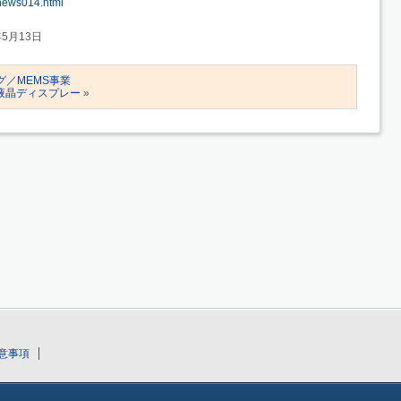
2/news014.html
年5月13日
グ／MEMS事業
液晶ディスプレー
»
意事項