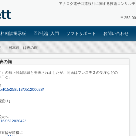
アナログ電子回路設計に関する技術コンサルテ
〒253-
無料相談掲示板
回路設計入門
ソフトサポート
お問い合わせ
長、「日本通」は表の顔
表の顔
イ）の戴正呉副総裁と発表されましたが、同氏はプレステ２の受注などの
のこと。
顔
report/15/258513/051200028/
綱渡り｣
拡大へ
ws/16/051202042/
季五輪が勝機に