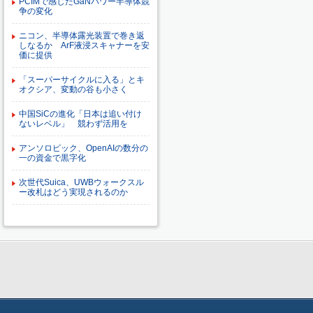
PCIMで感じたGaNパワー半導体競
争の変化
ニコン、半導体露光装置で巻き返
しなるか ArF液浸スキャナーを安
価に提供
「スーパーサイクルに入る」とキ
オクシア、変動の谷も小さく
中国SiCの進化「日本は追い付け
ないレベル」 競わず活用を
アンソロピック、OpenAIの数分の
一の資金で黒字化
次世代Suica、UWBウォークスル
ー改札はどう実現されるのか