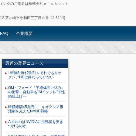
ィングのご用命は株式会社ｅ－ｓｋｅｔｔ
0012 茅ヶ崎市小和田三丁目８番-12-611号
FAQ
企業概要
最近の業界ニュース
｢半値8掛け2割引｣､それでもキオ
クシアHDは終わっていない
GM・フォード「半導体囲い込み」
の衝撃…自動車も“AIインフレ”で連
鎖値上げへ
時価総額45兆円に キオクシア復
活劇を支えたNAND戦略
AmazonはNVIDIAに挑戦状を突き
つけるのか