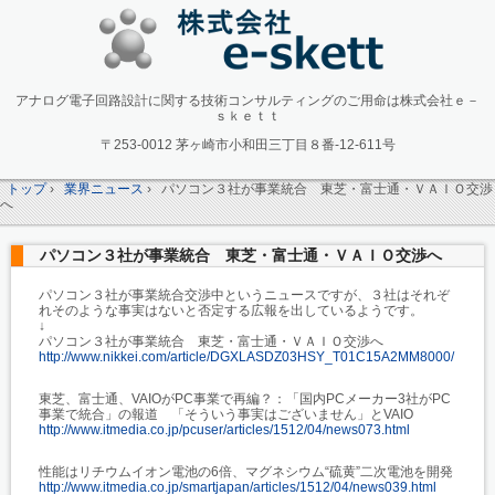
アナログ電子回路設計に関する技術コンサルティングのご用命は株式会社ｅ－
ｓｋｅｔｔ
〒253-0012 茅ヶ崎市小和田三丁目８番-12-611号
トップ
›
業界ニュース
›
パソコン３社が事業統合 東芝・富士通・ＶＡＩＯ交渉
へ
パソコン３社が事業統合 東芝・富士通・ＶＡＩＯ交渉へ
パソコン３社が事業統合交渉中というニュースですが、３社はそれぞ
れそのような事実はないと否定する広報を出しているようです。
↓
パソコン３社が事業統合 東芝・富士通・ＶＡＩＯ交渉へ
http://www.nikkei.com/article/DGXLASDZ03HSY_T01C15A2MM8000/
東芝、富士通、VAIOがPC事業で再編？：「国内PCメーカー3社がPC
事業で統合」の報道 「そういう事実はございません」とVAIO
http://www.itmedia.co.jp/pcuser/articles/1512/04/news073.html
性能はリチウムイオン電池の6倍、マグネシウム“硫黄”二次電池を開発
http://www.itmedia.co.jp/smartjapan/articles/1512/04/news039.html