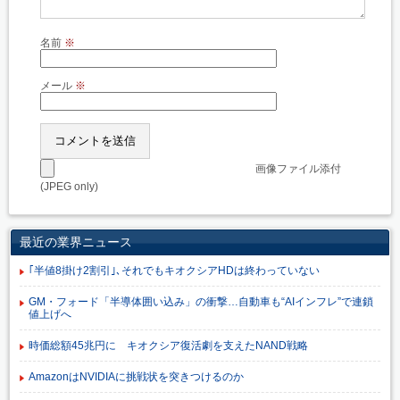
名前
※
メール
※
画像ファイル添付
(JPEG only)
最近の業界ニュース
｢半値8掛け2割引｣､それでもキオクシアHDは終わっていない
GM・フォード「半導体囲い込み」の衝撃…自動車も“AIインフレ”で連鎖
値上げへ
時価総額45兆円に キオクシア復活劇を支えたNAND戦略
AmazonはNVIDIAに挑戦状を突きつけるのか