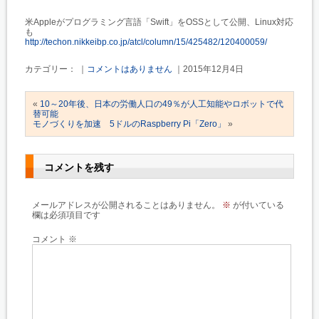
米Appleがプログラミング言語「Swift」をOSSとして公開、Linux対応
も
http://techon.nikkeibp.co.jp/atcl/column/15/425482/120400059/
カテゴリー： ｜
コメントはありません
｜2015年12月4日
«
10～20年後、日本の労働人口の49％が人工知能やロボットで代
替可能
モノづくりを加速 5ドルのRaspberry Pi「Zero」
»
コメントを残す
メールアドレスが公開されることはありません。
※
が付いている
欄は必須項目です
コメント
※