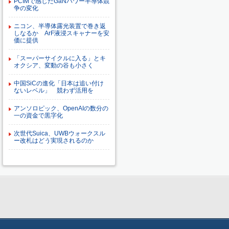
PCIMで感じたGaNパワー半導体競
争の変化
ニコン、半導体露光装置で巻き返
しなるか ArF液浸スキャナーを安
価に提供
「スーパーサイクルに入る」とキ
オクシア、変動の谷も小さく
中国SiCの進化「日本は追い付け
ないレベル」 競わず活用を
アンソロピック、OpenAIの数分の
一の資金で黒字化
次世代Suica、UWBウォークスル
ー改札はどう実現されるのか