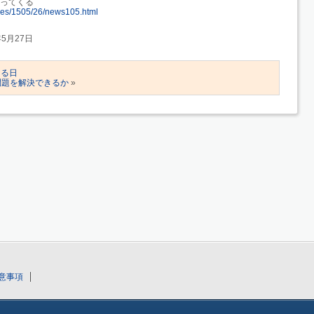
やってくる
ticles/1505/26/news105.html
年5月27日
なる日
の問題を解決できるか
»
意事項