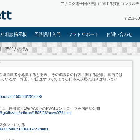
アナログ電子回路設計に関する技術コンサルテ
〒253-
無料相談掲示板
回路設計入門
ソフトサポート
お問い合わせ
、3500人の行方
方
の希望退職者を募集すると発表、その退職者の行方に関する記事。国内では
しているが、韓国、中国はかつてのような日本人採用の動きは無いとい
e/report/20150526/281628/
に、待機電力10mW以下のPWMコントローラを国内初公開
Jj/6g/3it/A/ee/articles/1505/26/news078.html
シスタントになる
15/1000950/051300014/?set=ml