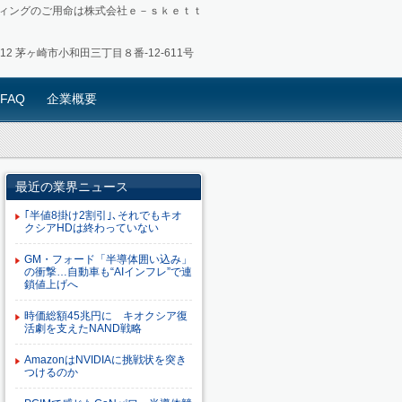
ィングのご用命は株式会社ｅ－ｓｋｅｔｔ
0012 茅ヶ崎市小和田三丁目８番-12-611号
FAQ
企業概要
最近の業界ニュース
｢半値8掛け2割引｣､それでもキオ
クシアHDは終わっていない
GM・フォード「半導体囲い込み」
の衝撃…自動車も“AIインフレ”で連
鎖値上げへ
時価総額45兆円に キオクシア復
活劇を支えたNAND戦略
AmazonはNVIDIAに挑戦状を突き
つけるのか