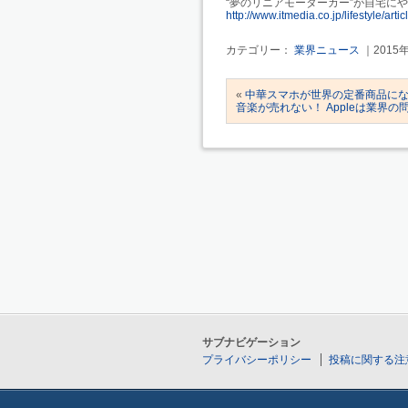
“夢のリニアモーターカー”が自宅に
http://www.itmedia.co.jp/lifestyle/ar
カテゴリー：
業界ニュース
｜2015
«
中華スマホが世界の定番商品に
音楽が売れない！ Appleは業界
サブナビゲーション
プライバシーポリシー
投稿に関する注