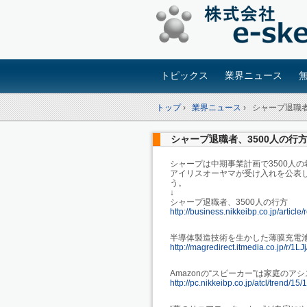
トピックス
業界ニュース
トップ
›
業界ニュース
›
シャープ退職者
シャープ退職者、3500人の行
シャープは中期事業計画で3500人
アイリスオーヤマが受け入れを公表
う。
↓
シャープ退職者、3500人の行方
http://business.nikkeibp.co.jp/articl
半導体製造技術を生かした薄膜充電池
http://magredirect.itmedia.co.jp/r/1L
Amazonの“スピーカー”は家庭のア
http://pc.nikkeibp.co.jp/atcl/trend/