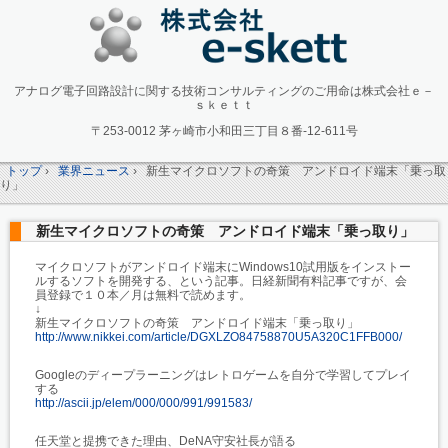
アナログ電子回路設計に関する技術コンサルティングのご用命は株式会社ｅ－
ｓｋｅｔｔ
〒253-0012 茅ヶ崎市小和田三丁目８番-12-611号
トップ
›
業界ニュース
›
新生マイクロソフトの奇策 アンドロイド端末「乗っ取
り」
新生マイクロソフトの奇策 アンドロイド端末「乗っ取り」
マイクロソフトがアンドロイド端末にWindows10試用版をインストー
ルするソフトを開発する、という記事。日経新聞有料記事ですが、会
員登録で１０本／月は無料で読めます。
↓
新生マイクロソフトの奇策 アンドロイド端末「乗っ取り」
http://www.nikkei.com/article/DGXLZO84758870U5A320C1FFB000/
Googleのディープラーニングはレトロゲームを自分で学習してプレイ
する
http://ascii.jp/elem/000/000/991/991583/
任天堂と提携できた理由、DeNA守安社長が語る