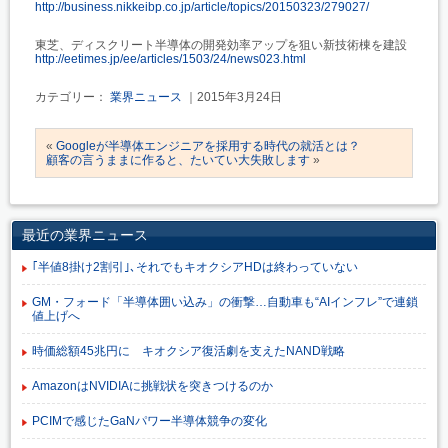
http://business.nikkeibp.co.jp/article/topics/20150323/279027/
東芝、ディスクリート半導体の開発効率アップを狙い新技術棟を建設
http://eetimes.jp/ee/articles/1503/24/news023.html
カテゴリー：
業界ニュース
｜2015年3月24日
«
Googleが半導体エンジニアを採用する時代の就活とは？
顧客の言うままに作ると、たいてい大失敗します
»
最近の業界ニュース
｢半値8掛け2割引｣､それでもキオクシアHDは終わっていない
GM・フォード「半導体囲い込み」の衝撃…自動車も“AIインフレ”で連鎖
値上げへ
時価総額45兆円に キオクシア復活劇を支えたNAND戦略
AmazonはNVIDIAに挑戦状を突きつけるのか
PCIMで感じたGaNパワー半導体競争の変化