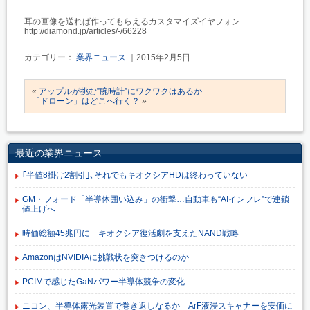
耳の画像を送れば作ってもらえるカスタマイズイヤフォン
http://diamond.jp/articles/-/66228
カテゴリー：
業界ニュース
｜2015年2月5日
«
アップルが挑む”腕時計”にワクワクはあるか
「ドローン」はどこへ行く？
»
最近の業界ニュース
｢半値8掛け2割引｣､それでもキオクシアHDは終わっていない
GM・フォード「半導体囲い込み」の衝撃…自動車も“AIインフレ”で連鎖
値上げへ
時価総額45兆円に キオクシア復活劇を支えたNAND戦略
AmazonはNVIDIAに挑戦状を突きつけるのか
PCIMで感じたGaNパワー半導体競争の変化
ニコン、半導体露光装置で巻き返しなるか ArF液浸スキャナーを安価に