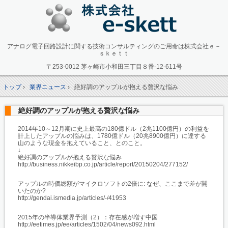
アナログ電子回路設計に関する技術コンサルティングのご用命は株式会社ｅ－
ｓｋｅｔｔ
〒253-0012 茅ヶ崎市小和田三丁目８番-12-611号
トップ
›
業界ニュース
›
絶好調のアップルが抱える贅沢な悩み
絶好調のアップルが抱える贅沢な悩み
2014年10～12月期に史上最高の180億ドル（2兆1100億円）の利益を
計上したアップルの悩みは、1780億ドル（20兆8900億円）に達する
山のような現金を抱えていること、とのこと。
↓
絶好調のアップルが抱える贅沢な悩み
http://business.nikkeibp.co.jp/article/report/20150204/277152/
アップルの時価総額がマイクロソフトの2倍に: なぜ、ここまで差が開
いたのか?
http://gendai.ismedia.jp/articles/-/41953
2015年の半導体業界予測（2）：存在感が増す中国
http://eetimes.jp/ee/articles/1502/04/news092.html