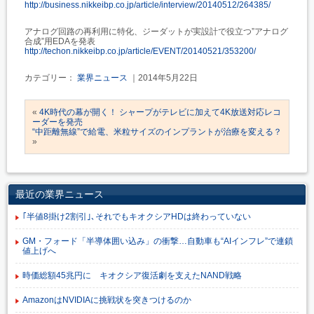
http://business.nikkeibp.co.jp/article/interview/20140512/264385/
アナログ回路の再利用に特化、ジーダットが実設計で役立つ”アナログ
合成”用EDAを発表
http://techon.nikkeibp.co.jp/article/EVENT/20140521/353200/
カテゴリー：
業界ニュース
｜2014年5月22日
«
4K時代の幕が開く！ シャープがテレビに加えて4K放送対応レコ
ーダーを発売
“中距離無線”で給電、米粒サイズのインプラントが治療を変える？
»
最近の業界ニュース
｢半値8掛け2割引｣､それでもキオクシアHDは終わっていない
GM・フォード「半導体囲い込み」の衝撃…自動車も“AIインフレ”で連鎖
値上げへ
時価総額45兆円に キオクシア復活劇を支えたNAND戦略
AmazonはNVIDIAに挑戦状を突きつけるのか