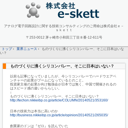
アナログ電子回路設計に関する技術コンサルティングのご用命は株式会社ｅ－
ｓｋｅｔｔ
〒253-0012 茅ヶ崎市小和田三丁目８番-12-611号
トップ
›
業界ニュース
›
ものづくりに沸くシリコンバレー、そこに日本はいな
い？
ものづくりに沸くシリコンバレー、そこに日本はいない？
以前も記事になっていましたが、今シリコンバレーでハードウエアベ
ンチャーの起業がブームになっているとのこと。
投資家主催の起業か向け勉強会が日本では無く、中国で開催されるの
はスピード感の違いかららしい。
↓
ものづくりに沸くシリコンバレー、そこに日本はいない？
http://techon.nikkeibp.co.jp/article/COLUMN/20140521/353160/
日本の技術力は本当に高いのか
http://business.nikkeibp.co.jp/article/opinion/20140521/265035/
創業家のドンは『ゼロ』を読んでいた