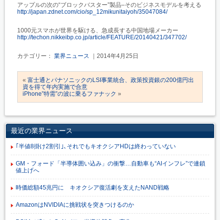
アップルの次の“ブロックバスター”製品–そのビジネスモデルを考える
http://japan.zdnet.com/cio/sp_12mikunitaiyoh/35047084/
1000元スマホが世界を駆ける、急成長する中国地場メーカー
http://techon.nikkeibp.co.jp/article/FEATURE/20140421/347702/
カテゴリー：
業界ニュース
｜2014年4月25日
«
富士通とパナソニックのLSI事業統合、政策投資銀の200億円出
資を得て年内実施で合意
iPhone”特需”の波に乗るファナック
»
最近の業界ニュース
｢半値8掛け2割引｣､それでもキオクシアHDは終わっていない
GM・フォード「半導体囲い込み」の衝撃…自動車も“AIインフレ”で連鎖
値上げへ
時価総額45兆円に キオクシア復活劇を支えたNAND戦略
AmazonはNVIDIAに挑戦状を突きつけるのか