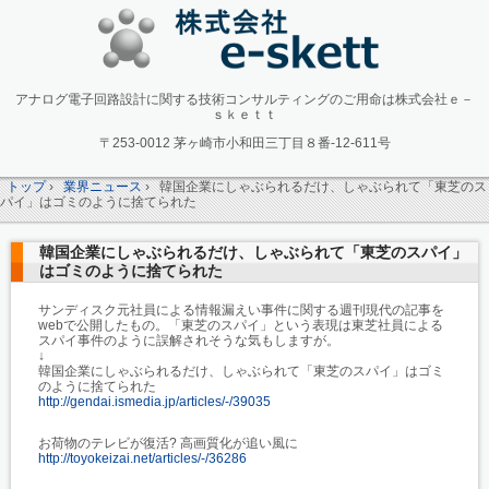
アナログ電子回路設計に関する技術コンサルティングのご用命は株式会社ｅ－
ｓｋｅｔｔ
〒253-0012 茅ヶ崎市小和田三丁目８番-12-611号
トップ
›
業界ニュース
›
韓国企業にしゃぶられるだけ、しゃぶられて「東芝のス
パイ」はゴミのように捨てられた
韓国企業にしゃぶられるだけ、しゃぶられて「東芝のスパイ」
はゴミのように捨てられた
サンディスク元社員による情報漏えい事件に関する週刊現代の記事を
webで公開したもの。「東芝のスパイ」という表現は東芝社員による
スパイ事件のように誤解されそうな気もしますが。
↓
韓国企業にしゃぶられるだけ、しゃぶられて「東芝のスパイ」はゴミ
のように捨てられた
http://gendai.ismedia.jp/articles/-/39035
お荷物のテレビが復活? 高画質化が追い風に
http://toyokeizai.net/articles/-/36286