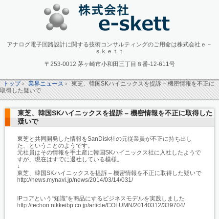
アナログ電子回路設計に関する技術コンサルティングのご用命は株式会社ｅ－
ｓｋｅｔｔ
〒253-0012 茅ヶ崎市小和田三丁目８番-12-611号
トップ
›
業界ニュース
›
東芝、韓国SKハイニックスを提訴 – 機密情報を不正に
取得した疑いで
東芝、韓国SKハイニックスを提訴 – 機密情報を不正に取得した
疑いで
東芝と共同開発した情報をSanDisk社の元従業員が不正に持ち出し
た、ということのようです。
元社員はその情報を手土産に韓国SKハイニックス社に入社したようで
すが、現在はすでに退社している模様。
↓
東芝、韓国SKハイニックスを提訴 – 機密情報を不正に取得した疑いで
http://news.mynavi.jp/news/2014/03/14/031/
IPコアという“知識”を商品にするビジネスモデルを実践しました
http://techon.nikkeibp.co.jp/article/COLUMN/20140312/339704/