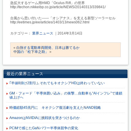
急拡大するゲーム用HMD「Oculus Rift」の世界
http://techon.nikkeibp.co.jp/article/NEWS/20140313/339841/
台風から思い付いた――「オシアナス」を支える新型ソーラーセル
http://eetimes.jp/ee/articles/1403/13/news062.html
カテゴリー：
業界ニュース
｜2014年3月14日
«
白熱する電動車両開発、日本は勝てるか
中国の「松下幸之助」
»
最近の業界ニュース
｢半値8掛け2割引｣､それでもキオクシアHDは終わっていない
GM・フォード「半導体囲い込み」の衝撃…自動車も“AIインフレ”で連鎖
値上げへ
時価総額45兆円に キオクシア復活劇を支えたNAND戦略
AmazonはNVIDIAに挑戦状を突きつけるのか
PCIMで感じたGaNパワー半導体競争の変化