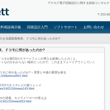
アナログ電子回路設計に関する技術コンサルテ
〒253-
無料相談掲示板
回路設計入門
ソフトサポート
お問い合わせ
本投入を当面延期発表、ドコモに何があったのか?
発表、ドコモに何があったのか?
ドコモが新OSのスマートフォンの導入を延期したとのこと。
ットなのかわからない端末だったので、このままフェードアウトしていく
ドコモに何があったのか? – 背景と今後の展望を探る
1/16/tizenos/001.html
…CESで占うテレビの新トレンド
ticles/1401/16/news143.html
マホの逆風、カメラメーカーの答えは
les/1401/15/news053.html