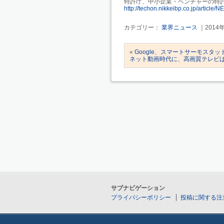
特許庁、中小企業・ベンチャーの特許
http://techon.nikkeibp.co.jp/articl
カテゴリー：
業界ニュース
｜2014
«
Google、スマートサーモスタッ
ネット動画時代に、高画質テレビ
サブナビゲーション
プライバシーポリシー
投稿に関する注