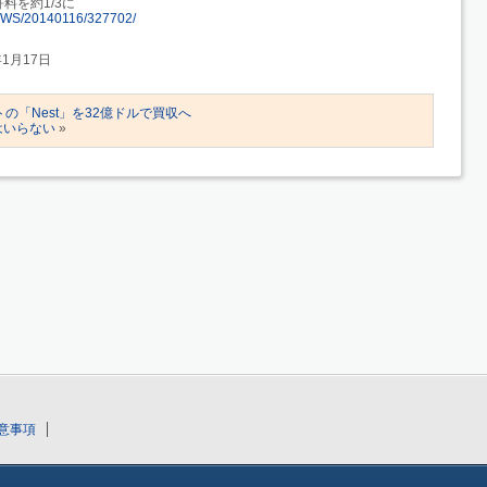
料を約1/3に
e/NEWS/20140116/327702/
年1月17日
トの「Nest」を32億ドルで買収へ
はいらない
»
意事項