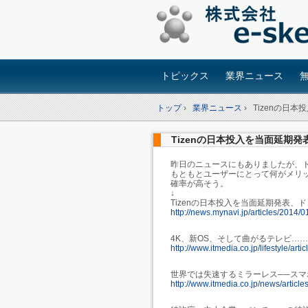
トピックス
業界ニュース
トップ
›
業界ニュース
›
Tizenの日
Tizenの日本投入を当面延期
昨日のニュースにもありましたが、
もともとユーザーにとって何がメリ
確率が高そう。
↓
Tizenの日本投入を当面延期発表、
http://news.mynavi.jp/articles/2014/0
4K、新OS、そして曲がるテレビ…
http://www.itmedia.co.jp/lifestyle/ar
世界では失速するミラーレス──ス
http://www.itmedia.co.jp/news/artic