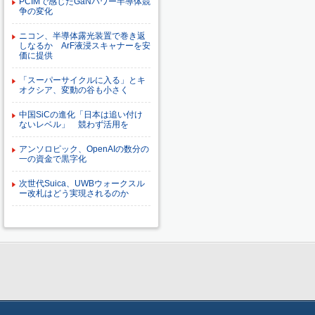
PCIMで感じたGaNパワー半導体競
争の変化
ニコン、半導体露光装置で巻き返
しなるか ArF液浸スキャナーを安
価に提供
「スーパーサイクルに入る」とキ
オクシア、変動の谷も小さく
中国SiCの進化「日本は追い付け
ないレベル」 競わず活用を
アンソロピック、OpenAIの数分の
一の資金で黒字化
次世代Suica、UWBウォークスル
ー改札はどう実現されるのか