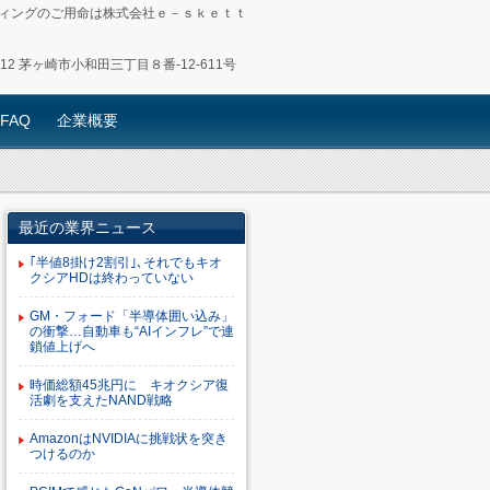
ィングのご用命は株式会社ｅ－ｓｋｅｔｔ
0012 茅ヶ崎市小和田三丁目８番-12-611号
FAQ
企業概要
最近の業界ニュース
｢半値8掛け2割引｣､それでもキオ
クシアHDは終わっていない
GM・フォード「半導体囲い込み」
の衝撃…自動車も“AIインフレ”で連
鎖値上げへ
時価総額45兆円に キオクシア復
活劇を支えたNAND戦略
AmazonはNVIDIAに挑戦状を突き
つけるのか