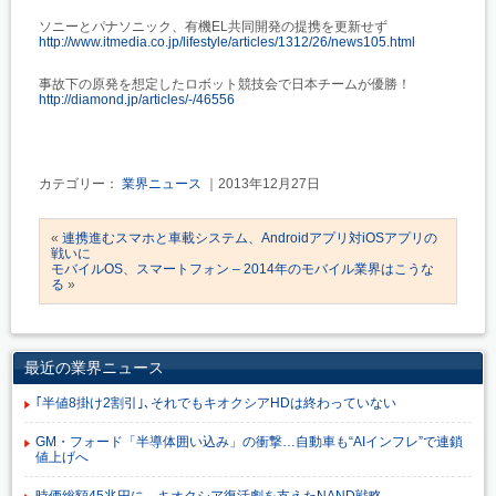
ソニーとパナソニック、有機EL共同開発の提携を更新せず
http://www.itmedia.co.jp/lifestyle/articles/1312/26/news105.html
事故下の原発を想定したロボット競技会で日本チームが優勝！
http://diamond.jp/articles/-/46556
カテゴリー：
業界ニュース
｜2013年12月27日
«
連携進むスマホと車載システム、Androidアプリ対iOSアプリの
戦いに
モバイルOS、スマートフォン – 2014年のモバイル業界はこうな
る
»
最近の業界ニュース
｢半値8掛け2割引｣､それでもキオクシアHDは終わっていない
GM・フォード「半導体囲い込み」の衝撃…自動車も“AIインフレ”で連鎖
値上げへ