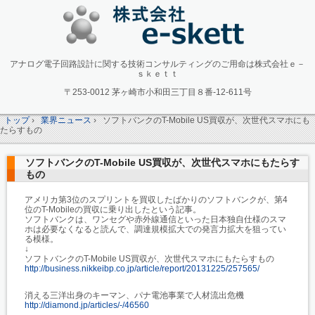
アナログ電子回路設計に関する技術コンサルティングのご用命は株式会社ｅ－
ｓｋｅｔｔ
〒253-0012 茅ヶ崎市小和田三丁目８番-12-611号
トップ
›
業界ニュース
›
ソフトバンクのT-Mobile US買収が、次世代スマホにも
たらすもの
ソフトバンクのT-Mobile US買収が、次世代スマホにもたらす
もの
アメリカ第3位のスプリントを買収したばかりのソフトバンクが、第4
位のT-Mobileの買収に乗り出したという記事。
ソフトバンクは、ワンセグや赤外線通信といった日本独自仕様のスマ
ホは必要なくなると読んで、調達規模拡大での発言力拡大を狙ってい
る模様。
↓
ソフトバンクのT-Mobile US買収が、次世代スマホにもたらすもの
http://business.nikkeibp.co.jp/article/report/20131225/257565/
消える三洋出身のキーマン、パナ電池事業で人材流出危機
http://diamond.jp/articles/-/46560