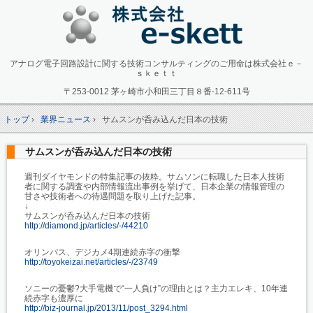
アナログ電子回路設計に関する技術コンサルティングのご用命は株式会社ｅ－
ｓｋｅｔｔ
〒253-0012 茅ヶ崎市小和田三丁目８番-12-611号
トップ
›
業界ニュース
›
サムスンが呑み込んだ日本の技術
サムスンが呑み込んだ日本の技術
週刊ダイヤモンドの特集記事の抜粋。サムソンに転職した日本人技術
者に関する調査や内部情報流出事例を挙げて、日本企業の情報管理の
甘さや技術者への待遇問題を取り上げた記事。
↓
サムスンが呑み込んだ日本の技術
http://diamond.jp/articles/-/44210
オリンパス、デジカメ4期連続赤字の衝撃
http://toyokeizai.net/articles/-/23749
ソニーの憂鬱?大手電機で“一人負け”の理由とは？主力エレキ、10年連
続赤字も濃厚に
http://biz-journal.jp/2013/11/post_3294.html