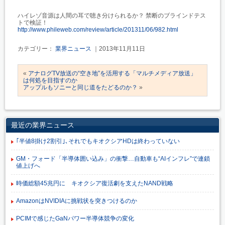
ハイレゾ音源は人間の耳で聴き分けられるか？ 禁断のブラインドテス
トで検証！
http://www.phileweb.com/review/article/201311/06/982.html
カテゴリー：
業界ニュース
｜2013年11月11日
«
アナログTV放送の“空き地”を活用する「マルチメディア放送」
は何処を目指すのか
アップルもソニーと同じ道をたどるのか？
»
最近の業界ニュース
｢半値8掛け2割引｣､それでもキオクシアHDは終わっていない
GM・フォード「半導体囲い込み」の衝撃…自動車も“AIインフレ”で連鎖
値上げへ
時価総額45兆円に キオクシア復活劇を支えたNAND戦略
AmazonはNVIDIAに挑戦状を突きつけるのか
PCIMで感じたGaNパワー半導体競争の変化