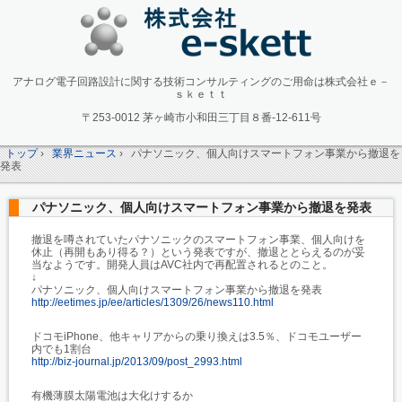
アナログ電子回路設計に関する技術コンサルティングのご用命は株式会社ｅ－
ｓｋｅｔｔ
〒253-0012 茅ヶ崎市小和田三丁目８番-12-611号
トップ
›
業界ニュース
›
パナソニック、個人向けスマートフォン事業から撤退を
発表
パナソニック、個人向けスマートフォン事業から撤退を発表
撤退を噂されていたパナソニックのスマートフォン事業、個人向けを
休止（再開もあり得る？）という発表ですが、撤退ととらえるのが妥
当なようです。開発人員はAVC社内で再配置されるとのこと。
↓
パナソニック、個人向けスマートフォン事業から撤退を発表
http://eetimes.jp/ee/articles/1309/26/news110.html
ドコモiPhone、他キャリアからの乗り換えは3.5％、ドコモユーザー
内でも1割台
http://biz-journal.jp/2013/09/post_2993.html
有機薄膜太陽電池は大化けするか