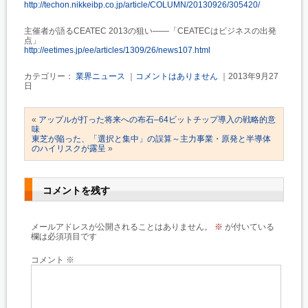
http://techon.nikkeibp.co.jp/article/COLUMN/20130926/305420/
主催者が語るCEATEC 2013の狙い――「CEATECはビジネスの出発
点」
http://eetimes.jp/ee/articles/1309/26/news107.html
カテゴリー：
業界ニュース
｜
コメントはありません
｜2013年9月27
日
«
アップルが打った将来への布石–64ビットチップ導入の戦略的意
味
東芝が陥った、「選択と集中」の誤算～主力事業・原発と半導体
のハイリスクが露呈
»
コメントを残す
メールアドレスが公開されることはありません。
※
が付いている
欄は必須項目です
コメント
※