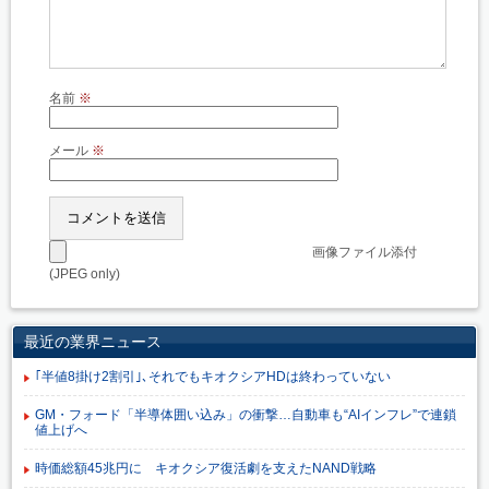
名前
※
メール
※
画像ファイル添付
(JPEG only)
最近の業界ニュース
｢半値8掛け2割引｣､それでもキオクシアHDは終わっていない
GM・フォード「半導体囲い込み」の衝撃…自動車も“AIインフレ”で連鎖
値上げへ
時価総額45兆円に キオクシア復活劇を支えたNAND戦略