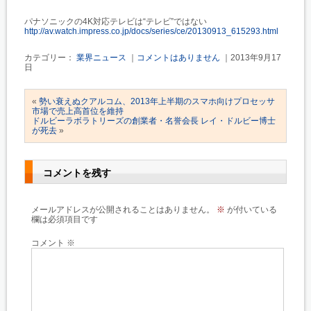
パナソニックの4K対応テレビは“テレビ”ではない
http://av.watch.impress.co.jp/docs/series/ce/20130913_615293.html
カテゴリー：
業界ニュース
｜
コメントはありません
｜2013年9月17
日
«
勢い衰えぬクアルコム、2013年上半期のスマホ向けプロセッサ
市場で売上高首位を維持
ドルビーラボラトリーズの創業者・名誉会長 レイ・ドルビー博士
が死去
»
コメントを残す
メールアドレスが公開されることはありません。
※
が付いている
欄は必須項目です
コメント
※