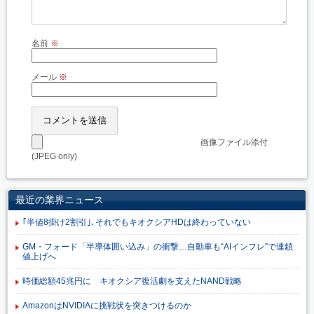
名前
※
メール
※
画像ファイル添付
(JPEG only)
最近の業界ニュース
｢半値8掛け2割引｣､それでもキオクシアHDは終わっていない
GM・フォード「半導体囲い込み」の衝撃…自動車も“AIインフレ”で連鎖
値上げへ
時価総額45兆円に キオクシア復活劇を支えたNAND戦略
AmazonはNVIDIAに挑戦状を突きつけるのか