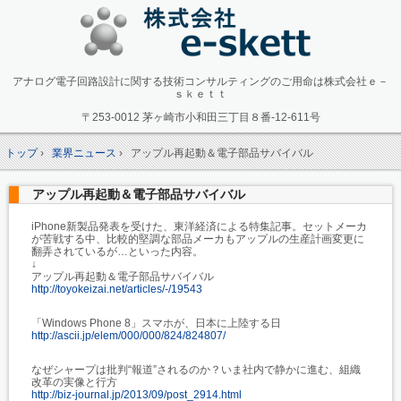
アナログ電子回路設計に関する技術コンサルティングのご用命は株式会社ｅ－
ｓｋｅｔｔ
〒253-0012 茅ヶ崎市小和田三丁目８番-12-611号
トップ
›
業界ニュース
›
アップル再起動＆電子部品サバイバル
アップル再起動＆電子部品サバイバル
iPhone新製品発表を受けた、東洋経済による特集記事。セットメーカ
が苦戦する中、比較的堅調な部品メーカもアップルの生産計画変更に
翻弄されているが…といった内容。
↓
アップル再起動＆電子部品サバイバル
http://toyokeizai.net/articles/-/19543
「Windows Phone 8」スマホが、日本に上陸する日
http://ascii.jp/elem/000/000/824/824807/
なぜシャープは批判“報道”されるのか？いま社内で静かに進む、組織
改革の実像と行方
http://biz-journal.jp/2013/09/post_2914.html