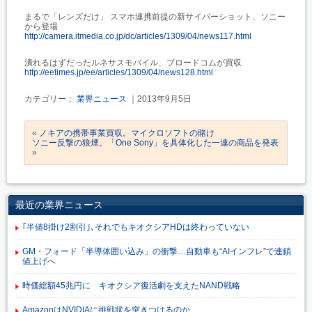
まるで「レンズだけ」 スマホ連携前提の新サイバーショット、ソニー
から登場
http://camera.itmedia.co.jp/dc/articles/1309/04/news117.html
潰れるはずだったルネサスモバイル、ブロードコムが買収
http://eetimes.jp/ee/articles/1309/04/news128.html
カテゴリー：
業界ニュース
｜2013年9月5日
«
ノキアの携帯事業買収。マイクロソフトの賭け
ソニー反撃の狼煙。「One Sony」を具体化した一連の商品を発表
»
最近の業界ニュース
｢半値8掛け2割引｣､それでもキオクシアHDは終わっていない
GM・フォード「半導体囲い込み」の衝撃…自動車も“AIインフレ”で連鎖
値上げへ
時価総額45兆円に キオクシア復活劇を支えたNAND戦略
AmazonはNVIDIAに挑戦状を突きつけるのか