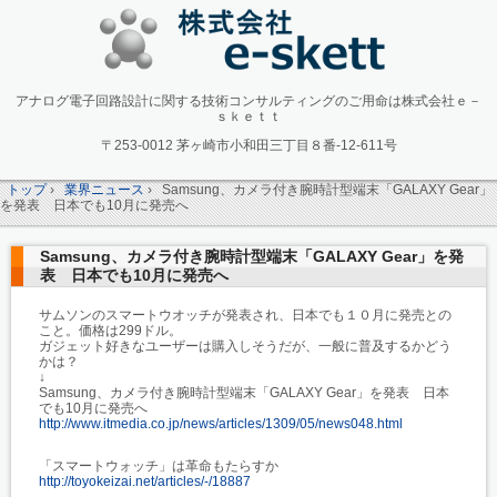
アナログ電子回路設計に関する技術コンサルティングのご用命は株式会社ｅ－
ｓｋｅｔｔ
〒253-0012 茅ヶ崎市小和田三丁目８番-12-611号
トップ
›
業界ニュース
›
Samsung、カメラ付き腕時計型端末「GALAXY Gear」
を発表 日本でも10月に発売へ
Samsung、カメラ付き腕時計型端末「GALAXY Gear」を発
表 日本でも10月に発売へ
サムソンのスマートウオッチが発表され、日本でも１０月に発売との
こと。価格は299ドル。
ガジェット好きなユーザーは購入しそうだが、一般に普及するかどう
かは？
↓
Samsung、カメラ付き腕時計型端末「GALAXY Gear」を発表 日本
でも10月に発売へ
http://www.itmedia.co.jp/news/articles/1309/05/news048.html
「スマートウォッチ」は革命もたらすか
http://toyokeizai.net/articles/-/18887