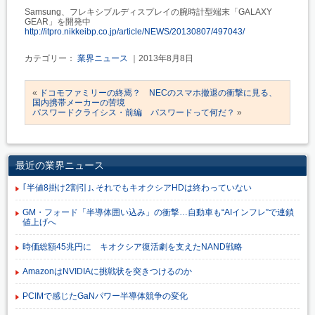
Samsung、フレキシブルディスプレイの腕時計型端末「GALAXY
GEAR」を開発中
http://itpro.nikkeibp.co.jp/article/NEWS/20130807/497043/
カテゴリー：
業界ニュース
｜2013年8月8日
«
ドコモファミリーの終焉？ NECのスマホ撤退の衝撃に見る、
国内携帯メーカーの苦境
パスワードクライシス・前編 パスワードって何だ？
»
最近の業界ニュース
｢半値8掛け2割引｣､それでもキオクシアHDは終わっていない
GM・フォード「半導体囲い込み」の衝撃…自動車も“AIインフレ”で連鎖
値上げへ
時価総額45兆円に キオクシア復活劇を支えたNAND戦略
AmazonはNVIDIAに挑戦状を突きつけるのか
PCIMで感じたGaNパワー半導体競争の変化