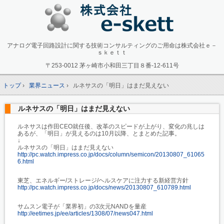
アナログ電子回路設計に関する技術コンサルティングのご用命は株式会社ｅ－
ｓｋｅｔｔ
〒253-0012 茅ヶ崎市小和田三丁目８番-12-611号
トップ
›
業界ニュース
›
ルネサスの「明日」はまだ見えない
ルネサスの「明日」はまだ見えない
ルネサスは作田CEO就任後、改革のスピードが上がり、変化の兆しは
あるが、「明日」が見えるのは10月以降、とまとめた記事。
↓
ルネサスの「明日」はまだ見えない
http://pc.watch.impress.co.jp/docs/column/semicon/20130807_61065
6.html
東芝、エネルギー/ストレージ/ヘルスケアに注力する新経営方針
http://pc.watch.impress.co.jp/docs/news/20130807_610789.html
サムスン電子が「業界初」の3次元NANDを量産
http://eetimes.jp/ee/articles/1308/07/news047.html