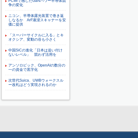
PCIMで感じたGaNパワー半導体競
争の変化
ニコン、半導体露光装置で巻き返
しなるか ArF液浸スキャナーを安
価に提供
「スーパーサイクルに入る」とキ
オクシア、変動の谷も小さく
中国SiCの進化「日本は追い付け
ないレベル」 競わず活用を
アンソロピック、OpenAIの数分の
一の資金で黒字化
次世代Suica、UWBウォークスル
ー改札はどう実現されるのか