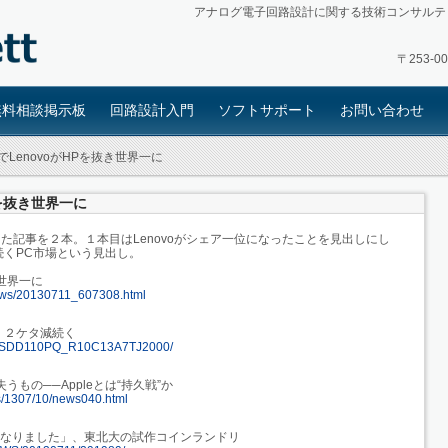
アナログ電子回路設計に関する技術コンサルテ
〒253-
無料相談掲示板
回路設計入門
ソフトサポート
お問い合わせ
でLenovoがHPを抜き世界一に
Pを抜き世界一に
した記事を２本。１本目はLenovoがシェア一位になったことを見出しにし
くPC市場という見出し。
き世界一に
/news/20130711_607308.html
、２ケタ減続く
GXNASDD110PQ_R10C13A7TJ2000/
うもの──Appleとは“持久戦”か
les/1307/10/news040.html
になりました」、東北大の試作コインランドリ