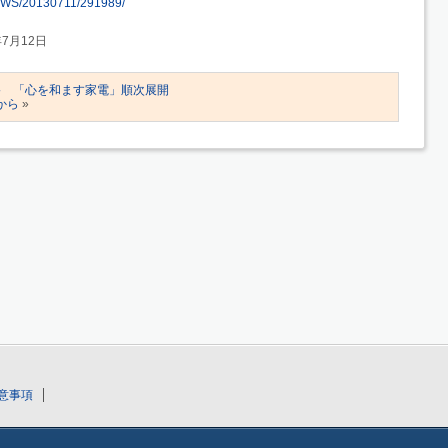
e/NEWS/20130711/291989/
年7月12日
路 「心を和ます家電」順次展開
れから
»
意事項