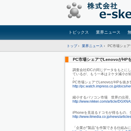
トピックス
業界ニュース
トップ
›
業界ニュース
›
PC市場シェア
PC市場シェアでLenovoがH
調査会社IDCの同じデータをもとに
ているが、もう一本は２ケタ減小が続
↓
PC市場シェアでLenovoがHPを抜
http://pc.watch.impress.co.jp/docs
縮小するパソコン市場 世界の出荷
http://www.nikkei.com/article/D
iPhoneを見送るドコモが得るもの、失
http://www.itmedia.co.jp/news/artic
「企業が“製品”を作製できる仕組み