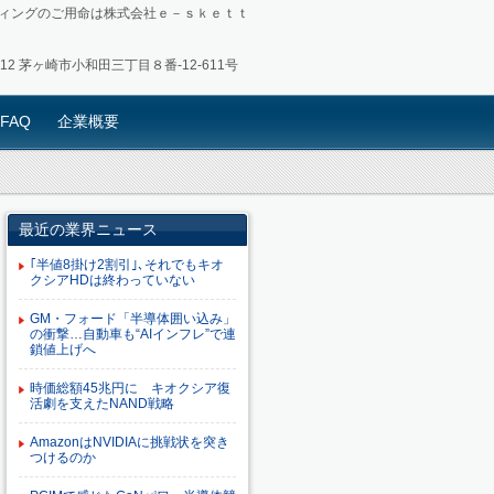
ィングのご用命は株式会社ｅ－ｓｋｅｔｔ
0012 茅ヶ崎市小和田三丁目８番-12-611号
FAQ
企業概要
最近の業界ニュース
｢半値8掛け2割引｣､それでもキオ
クシアHDは終わっていない
GM・フォード「半導体囲い込み」
の衝撃…自動車も“AIインフレ”で連
鎖値上げへ
時価総額45兆円に キオクシア復
活劇を支えたNAND戦略
AmazonはNVIDIAに挑戦状を突き
つけるのか