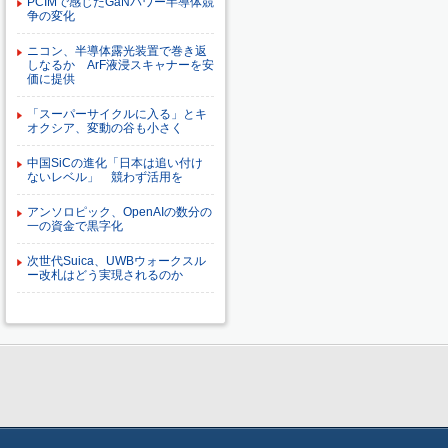
PCIMで感じたGaNパワー半導体競
争の変化
ニコン、半導体露光装置で巻き返
しなるか ArF液浸スキャナーを安
価に提供
「スーパーサイクルに入る」とキ
オクシア、変動の谷も小さく
中国SiCの進化「日本は追い付け
ないレベル」 競わず活用を
アンソロピック、OpenAIの数分の
一の資金で黒字化
次世代Suica、UWBウォークスル
ー改札はどう実現されるのか