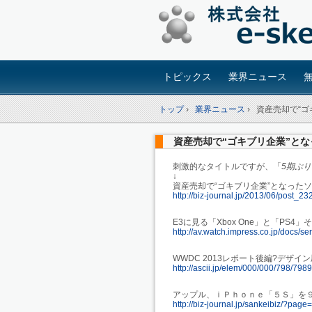
トピックス
業界ニュース
トップ
›
業界ニュース
›
資産売却で“
資産売却で“ゴキブリ企業”と
刺激的なタイトルですが、「
5期ぶ
↓
資産売却で“ゴキブリ企業”となった
http://biz-journal.jp/2013/06/post_23
E3に見る「Xbox One」と「PS4
http://av.watch.impress.co.jp/docs/
WWDC 2013レポート後編?デザイン
http://ascii.jp/elem/000/000/798/798
アップル、ｉＰｈｏｎｅ「５Ｓ」を
http://biz-journal.jp/sankeibiz/?pa