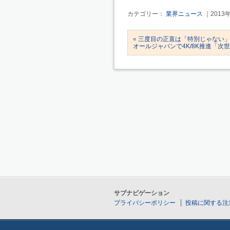
カテゴリー：
業界ニュース
｜2013
«
三度目の正直は「特別じゃない」
オールジャパンで4K/8K推進「
サブナビゲーション
プライバシーポリシー
投稿に関する注