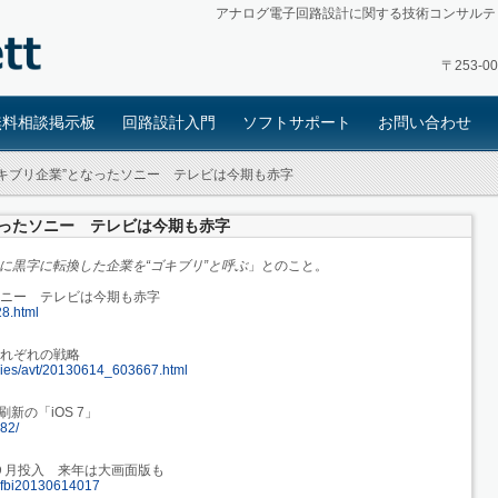
アナログ電子回路設計に関する技術コンサルテ
〒253-
無料相談掲示板
回路設計入門
ソフトサポート
お問い合わせ
ゴキブリ企業”となったソニー テレビは今期も赤字
なったソニー テレビは今期も赤字
りに黒字に転換した企業を“ゴキブリ”と呼ぶ
」とのこと。
ソニー テレビは今期も赤字
28.html
」それぞれの戦略
series/avt/20130614_603667.html
刷新の「iOS 7」
982/
９月投入 来年は大画面版も
ge=fbi20130614017