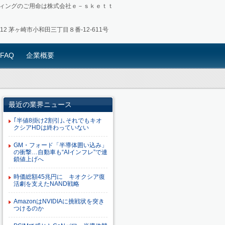
ィングのご用命は株式会社ｅ－ｓｋｅｔｔ
0012 茅ヶ崎市小和田三丁目８番-12-611号
FAQ
企業概要
最近の業界ニュース
｢半値8掛け2割引｣､それでもキオ
クシアHDは終わっていない
GM・フォード「半導体囲い込み」
の衝撃…自動車も“AIインフレ”で連
鎖値上げへ
時価総額45兆円に キオクシア復
活劇を支えたNAND戦略
AmazonはNVIDIAに挑戦状を突き
つけるのか