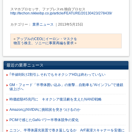
スマホプロセッサ、ファブレスvs.独自プロセス
http://techon.nikkeibp.co.jp/article/FEATURE/20130423/278439/
カテゴリー：
業界ニュース
｜2013年5月15日
«
アップルのCEOにイーロン・マスクを
物言う株主、ソニーに事業再編を要求
»
最近の業界ニュース
｢半値8掛け2割引｣､それでもキオクシアHDは終わっていない
GM・フォード「半導体囲い込み」の衝撃…自動車も“AIインフレ”で連鎖
値上げへ
時価総額45兆円に キオクシア復活劇を支えたNAND戦略
AmazonはNVIDIAに挑戦状を突きつけるのか
PCIMで感じたGaNパワー半導体競争の変化
ニコン、半導体露光装置で巻き返しなるか ArF液浸スキャナーを安価に