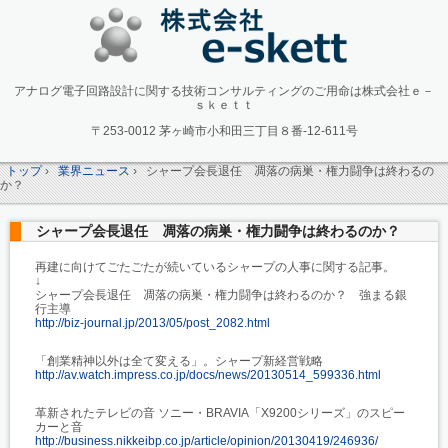
アナログ電子回路設計に関する技術コンサルティングのご用命は株式会社ｅ－
ｓｋｅｔｔ
〒253-0012 茅ヶ崎市小和田三丁目８番-12-611号
トップ
›
業界ニュース
›
シャープ会長退任 凋落の病巣・権力闘争は終わるの
か？
シャープ会長退任 凋落の病巣・権力闘争は終わるのか？
再建に向けてごたごたが続いているシャープの人事に関する記事。
↓
シャープ会長退任 凋落の病巣・権力闘争は終わるのか？ 強まる銀
行主導
http://biz-journal.jp/2013/05/post_2082.html
「創業精神以外は全て変える」。シャープ新経営戦略
http://av.watch.impress.co.jp/docs/news/20130514_599336.html
革新されたテレビの音 ソニー・BRAVIA「X9200シリーズ」のスピー
カーと音
http://business.nikkeibp.co.jp/article/opinion/20130419/246936/