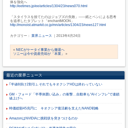
体を強化へ
http://eetimes.jp/ee/articles/1304/23/news070.html
「スタイラスを捨てたのはジョブズの失敗」――紙とペンによる思考
を追求したタブレット「enchantMOON」
http://monoist.atmarkit.co.jp/mn/articles/1304/23/news127.html
カテゴリー：
業界ニュース
｜2013年4月24日
«
NECがケータイ事業から撤退へ
ソニーは今や資産売却が「本業」
»
最近の業界ニュース
｢半値8掛け2割引｣､それでもキオクシアHDは終わっていない
GM・フォード「半導体囲い込み」の衝撃…自動車も“AIインフレ”で連鎖
値上げへ
時価総額45兆円に キオクシア復活劇を支えたNAND戦略
AmazonはNVIDIAに挑戦状を突きつけるのか