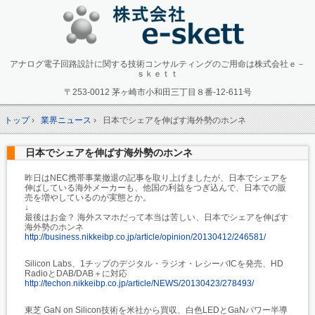
アナログ電子回路設計に関する技術コンサルティングのご用命は株式会社ｅ－
ｓｋｅｔｔ
〒253-0012 茅ヶ崎市小和田三丁目８番-12-611号
トップ
›
業界ニュース
›
日本でシェアを伸ばす海外勢のホンネ
日本でシェアを伸ばす海外勢のホンネ
昨日はNEC携帯事業撤退の記事を取り上げましたが、日本でシェアを
伸ばしている海外メーカーも、他国の利益をつぎ込んで、日本での販
売を増やしているのが実態とか。
↓
最後はお金？ 海外スマホだって本当は苦しい、日本でシェアを伸ばす
海外勢のホンネ
http://business.nikkeibp.co.jp/article/opinion/20130412/246581/
Silicon Labs、1チップのデジタル・ラジオ・レシーバICを発売、HD
RadioとDAB/DAB＋に対応
http://techon.nikkeibp.co.jp/article/NEWS/20130423/278493/
東芝 GaN on Silicon技術を米社から買収、白色LEDとGaNパワー半導