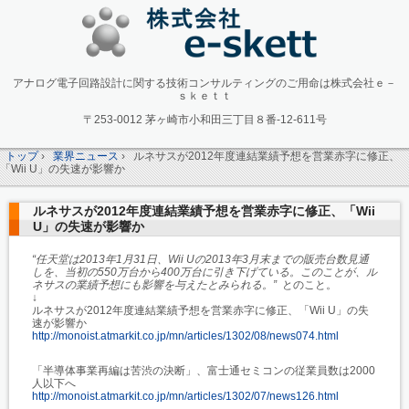
アナログ電子回路設計に関する技術コンサルティングのご用命は株式会社ｅ－
ｓｋｅｔｔ
〒253-0012 茅ヶ崎市小和田三丁目８番-12-611号
トップ
›
業界ニュース
›
ルネサスが2012年度連結業績予想を営業赤字に修正、
「Wii U」の失速が影響か
ルネサスが2012年度連結業績予想を営業赤字に修正、「Wii
U」の失速が影響か
“任天堂は2013年1月31日、Wii Uの2013年3月末までの販売台数見通
しを、当初の550万台から400万台に引き下げている。このことが、ル
ネサスの業績予想にも影響を与えたとみられる。”
とのこと。
↓
ルネサスが2012年度連結業績予想を営業赤字に修正、「Wii U」の失
速が影響か
http://monoist.atmarkit.co.jp/mn/articles/1302/08/news074.html
「半導体事業再編は苦渋の決断」、富士通セミコンの従業員数は2000
人以下へ
http://monoist.atmarkit.co.jp/mn/articles/1302/07/news126.html