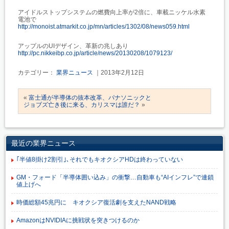
アイドルストップシステムの燃費向上率が2倍に、車載ニッケル水素
電池で
http://monoist.atmarkit.co.jp/mn/articles/1302/08/news059.html
アップルのUIデザイン、革新の兆しあり
http://pc.nikkeibp.co.jp/article/news/20130208/1079123/
カテゴリー：
業界ニュース
｜2013年2月12日
«
富士通が半導体の抜本改革、パナソニックと
ジョブズ亡き後に来る、カリスマは誰だ？
»
最近の業界ニュース
｢半値8掛け2割引｣､それでもキオクシアHDは終わっていない
GM・フォード「半導体囲い込み」の衝撃…自動車も“AIインフレ”で連鎖
値上げへ
時価総額45兆円に キオクシア復活劇を支えたNAND戦略
AmazonはNVIDIAに挑戦状を突きつけるのか