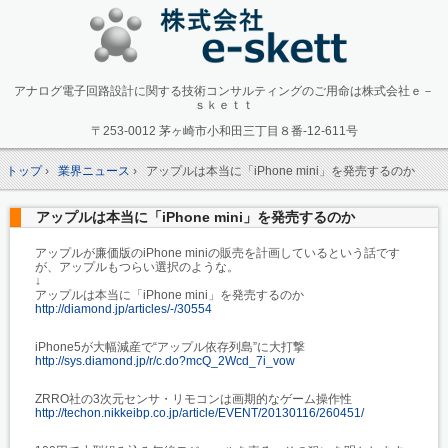
アナログ電子回路設計に関する技術コンサルティングのご用命は株式会社ｅ－
ｓｋｅｔｔ
〒253-0012 茅ヶ崎市小和田三丁目８番-12-611号
トップ
›
業界ニュース
›
アップルは本当に「iPhone mini」を発売するのか
アップルは本当に「iPhone mini」を発売するのか
アップルが廉価版のiPhone miniの販売を計画しているという話です
が、アップルもつらい選択のような。
↓
アップルは本当に「iPhone mini」を発売するのか
http://diamond.jp/articles/-/30554
iPhone5が大幅減産で“アップル依存列島”に大打撃
http://sys.diamond.jp/r/c.do?mcQ_2Wcd_7i_vow
ZRRO社の3次元センサ・リモコンは画期的なゲーム操作性
http://techon.nikkeibp.co.jp/article/EVENT/20130116/260451/