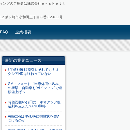
ィングのご用命は株式会社ｅ－ｓｋｅｔｔ
0012 茅ヶ崎市小和田三丁目８番-12-611号
FAQ
企業概要
最近の業界ニュース
｢半値8掛け2割引｣､それでもキオ
クシアHDは終わっていない
GM・フォード「半導体囲い込み」
の衝撃…自動車も“AIインフレ”で連
鎖値上げへ
時価総額45兆円に キオクシア復
活劇を支えたNAND戦略
AmazonはNVIDIAに挑戦状を突き
つけるのか