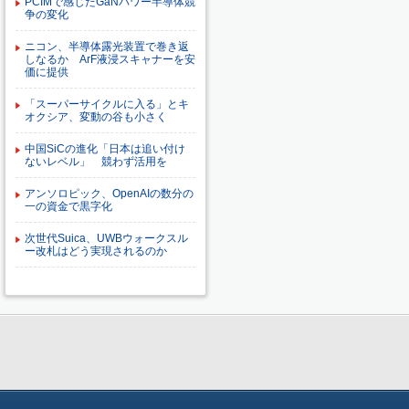
PCIMで感じたGaNパワー半導体競
争の変化
ニコン、半導体露光装置で巻き返
しなるか ArF液浸スキャナーを安
価に提供
「スーパーサイクルに入る」とキ
オクシア、変動の谷も小さく
中国SiCの進化「日本は追い付け
ないレベル」 競わず活用を
アンソロピック、OpenAIの数分の
一の資金で黒字化
次世代Suica、UWBウォークスル
ー改札はどう実現されるのか