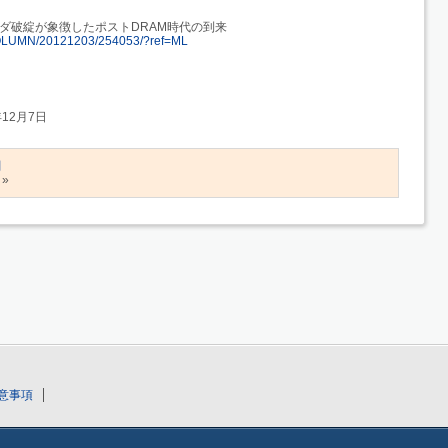
ダ破綻が象徴したポストDRAM時代の到来
le/COLUMN/20121203/254053/?ref=ML
年12月7日
闘
»
意事項