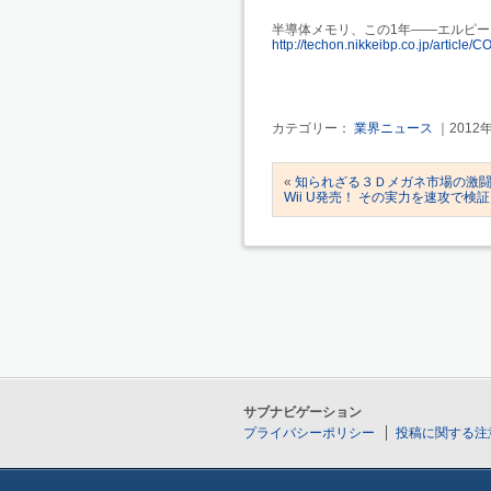
半導体メモリ、この1年――エルピー
http://techon.nikkeibp.co.jp/artic
カテゴリー：
業界ニュース
｜2012
«
知られざる３Ｄメガネ市場の激
Wii U発売！ その実力を速攻で検証
サブナビゲーション
プライバシーポリシー
投稿に関する注