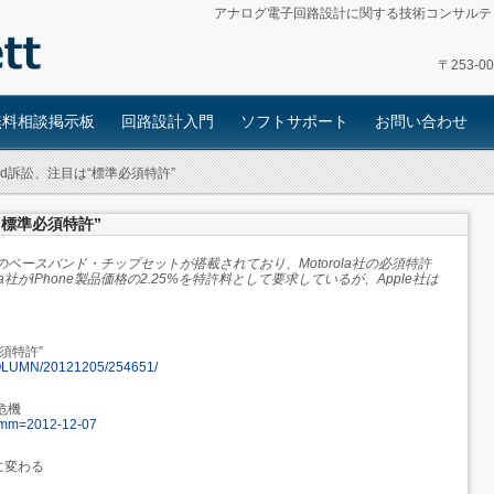
アナログ電子回路設計に関する技術コンサルテ
〒253-
無料相談掲示板
回路設計入門
ソフトサポート
お問い合わせ
roid訴訟、注目は“標準必須特許”
は“標準必須特許”
on社製のベースバンド・チップセットが搭載されており、Motorola社の必須特許
a社がiPhone製品価格の2.25%を特許料として要求しているが、Apple社は
必須特許”
le/COLUMN/20121205/254651/
危機
80?mm=2012-12-07
に変わる