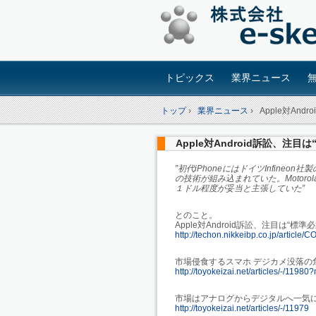
トピックス
業界ニュース
トップ
›
業界ニュース
›
Apple対And
Apple対Android訴訟、注目
”初代iPhoneにはドイツInfine
の技術が組み込まれていた。Motorol
１ドル程度が妥当と主張していた”
とのこと。
Apple対Android訴訟、注目は“標準
http://techon.nikkeibp.co.jp/artic
市場侵食するスマホ デジカメ没落の
http://toyokeizai.net/articles/-/119
市場はアナログからデジタルへ一気
http://toyokeizai.net/articles/-/11979